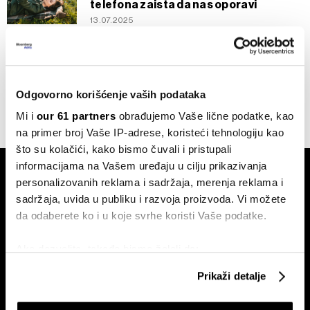
telefona zaista da nas oporavi
13.07.2025
Inspiracija
Ovo su velnes trendovi za 2024.
21.01.2024
Odgovorno korišćenje vaših podataka
Mi i
our 61 partners
obrađujemo Vaše lične podatke, kao
na primer broj Vaše IP-adrese, koristeći tehnologiju kao
što su kolačići, kako bismo čuvali i pristupali
informacijama na Vašem uređaju u cilju prikazivanja
personalizovanih reklama i sadržaja, merenja reklama i
sadržaja, uvida u publiku i razvoja proizvoda. Vi možete
da odaberete ko i u koje svrhe koristi Vaše podatke.
Ako dozvolite, takođe bismo želeli da:
Pretplati se na
newsletter
Prikupimo podatke o vašoj geografskoj lokaciji
Prikaži detalje
koji imaju tačnost od nekoliko metara
Identifikujte svoj uređaj tako što ćete ga aktivno