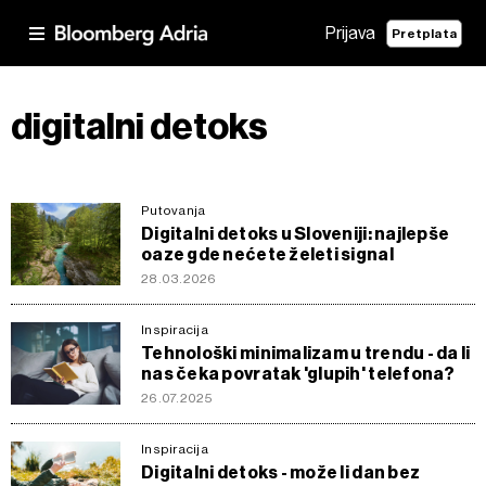
Prijava
Pretplata
digitalni detoks
Putovanja
Digitalni detoks u Sloveniji: najlepše
oaze gde nećete želeti signal
28.03.2026
Inspiracija
Tehnološki minimalizam u trendu - da li
nas čeka povratak 'glupih' telefona?
26.07.2025
Inspiracija
Digitalni detoks - može li dan bez