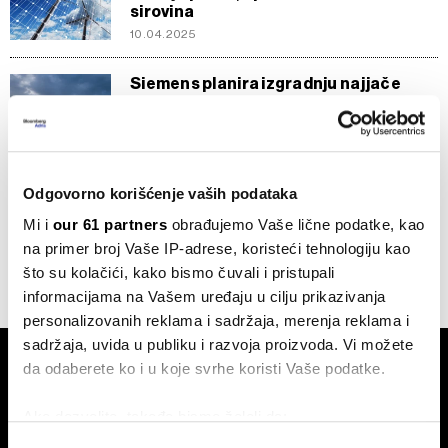
sirovina
10.04.2025
Siemens planira izgradnju najjače
vetroturbine
11.06.2024
Siemens Energy vidi štetu od 4,5
Odgovorno korišćenje vaših podataka
milijardi evra zbog vetroturbina
Mi i
our 61 partners
obrađujemo Vaše lične podatke, kao
07.08.2023
na primer broj Vaše IP-adrese, koristeći tehnologiju kao
što su kolačići, kako bismo čuvali i pristupali
informacijama na Vašem uređaju u cilju prikazivanja
personalizovanih reklama i sadržaja, merenja reklama i
sadržaja, uvida u publiku i razvoja proizvoda. Vi možete
da odaberete ko i u koje svrhe koristi Vaše podatke.
Ako dozvolite, takođe bismo želeli da:
Prikupimo podatke o vašoj geografskoj lokaciji