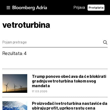
Prijava
Pretplata
vetroturbina
Rezultata: 4
Trump ponovo obećava da će blokirati
gradnju vetroturbina tokom svog
mandata
17.03.2026
Proizvođači vetroturbina nastaviće da
ubiraju profit, uprkos rastu cena