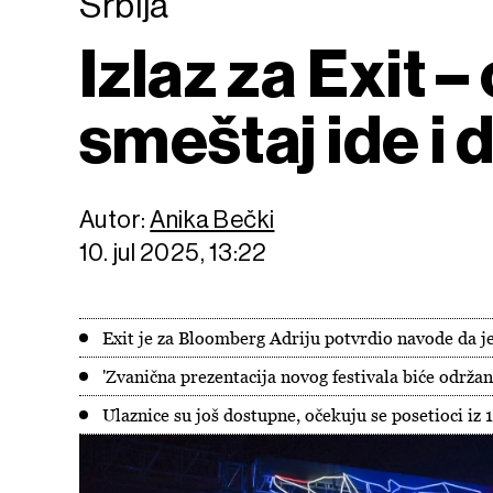
Srbija
Izlaz za Exit –
smeštaj ide i 
Autor:
Anika Bečki
10. jul 2025, 13:22
Exit je za Bloomberg Adriju potvrdio navode da
'Zvanična prezentacija novog festivala biće održan
Ulaznice su još dostupne, očekuju se posetioci iz 