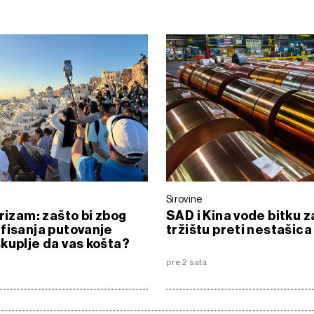
Sirovine
urizam: zašto bi zbog
SAD i Kina vode bitku z
fisanja putovanje
tržištu preti nestašica
kuplje da vas košta?
pre 2 sata