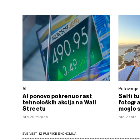
AI
Putovanja
AI ponovo pokrenuo rast
Selfi t
tehnoloških akcija na Wall
fotogra
Streetu
moglo s
pre 29 minuta
pre 2 sata
SVE VESTI IZ RUBRIKE EKONOMIJA