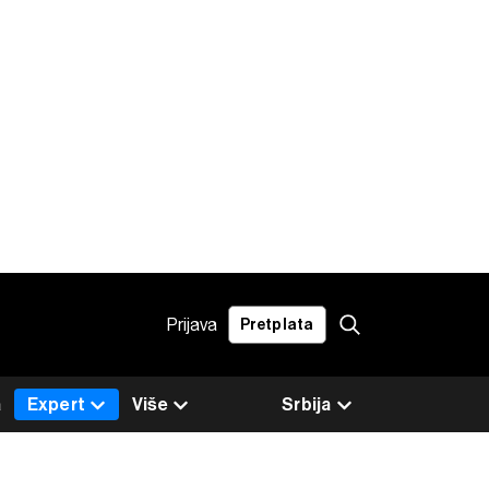
Prijava
Pretplata
a
Expert
Više
Srbija