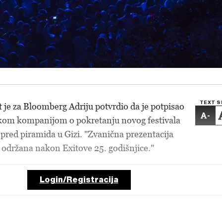
TEXT S
t je za Bloomberg Adriju potvrdio da je potpisao
-
kom kompanijom o pokretanju novog festivala
spred piramida
u Gizi
. "Zvanična prezentacija
e održana nakon Exitove 25. godišnjice."
Login/Registracija