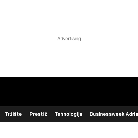
Tržište
Prestiž
Tehnologija
Businessweek Adri