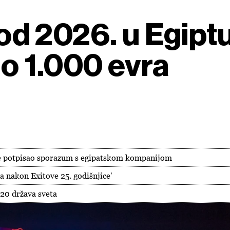
 od 2026. u Egipt
do 1.000 evra
 je potpisao sporazum s egipatskom kompanijom
a nakon Exitove 25. godišnjice'
120 država sveta