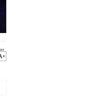
IZE
+