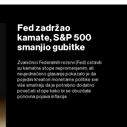
Fed zadržao
kamate, S&P 500
smanjio gubitke
Zvaničnici Federalnih rezervi (Fed) ostavili
su kamatne stope nepromenjenim, ali
neujednačeno glasanje pokazalo je da
pojedini kreatori monetarne politike sve
više smatraju da je potrebno dodatno
povećati stope kako bi se obuzdala
ponovna pojava inflacije.