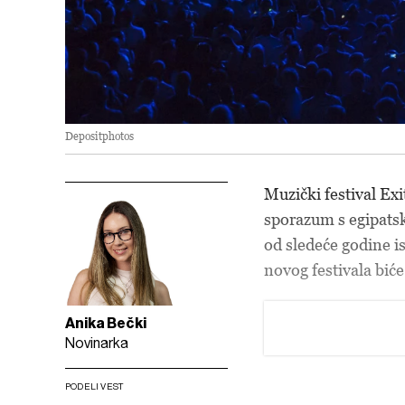
Depositphotos
Muzički festival Exi
sporazum s egipats
od sledeće godine
i
novog festivala bić
Anika Bečki
Novinarka
PODELI VEST