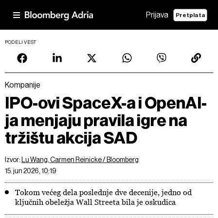
Prijava
Pretplata
PODELI VEST
Kompanije
IPO-ovi SpaceX-a i OpenAI-
ja menjaju pravila igre na
tržištu akcija SAD
Izvor:
Lu Wang, Carmen Reinicke / Bloomberg
15. jun 2026, 10:19
Tokom većeg dela poslednje dve decenije, jedno od
ključnih obeležja Wall Streeta bila je oskudica