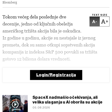
Bloomberg
TEXT SIZE
Tokom većeg dela poslednje dve
-
+
decenije, jedno od ključnih obeležja
američkog tržišta akcija bila je oskudica.
Iz godine u godinu, akcije su nestajale iz javnog
prometa, dok su samo otkupi sopstvenih akcija
kompanija iz indeksa S&P 500 povukli sa tržišta
gotovo 12 biliona dolara vrednosti.
Login/Registracija
SpaceX nadmašio očekivanja, ali
velika ulaganja u AI oborila su akcije
05.08.2026