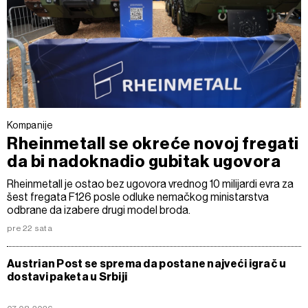
Kompanije
Rheinmetall se okreće novoj fregati
da bi nadoknadio gubitak ugovora
Rheinmetall je ostao bez ugovora vrednog 10 milijardi evra za
šest fregata F126 posle odluke nemačkog ministarstva
odbrane da izabere drugi model broda.
pre 22 sata
Austrian Post se sprema da postane najveći igrač u
dostavi paketa u Srbiji