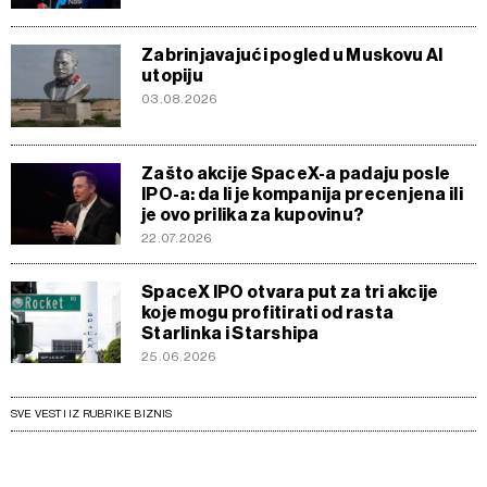
Zabrinjavajući pogled u Muskovu AI
utopiju
03.08.2026
Zašto akcije SpaceX-a padaju posle
IPO-a: da li je kompanija precenjena ili
je ovo prilika za kupovinu?
22.07.2026
SpaceX IPO otvara put za tri akcije
koje mogu profitirati od rasta
Starlinka i Starshipa
25.06.2026
SVE VESTI IZ RUBRIKE BIZNIS