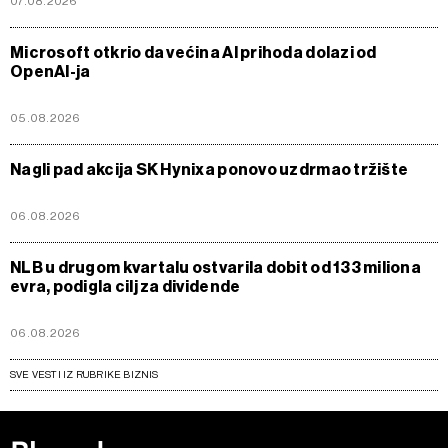
07.08.2026
Microsoft otkrio da većina AI prihoda dolazi od
OpenAI-ja
05.08.2026
Nagli pad akcija SK Hynixa ponovo uzdrmao tržište
06.08.2026
NLB u drugom kvartalu ostvarila dobit od 133 miliona
evra, podigla cilj za dividende
06.08.2026
SVE VESTI IZ RUBRIKE BIZNIS