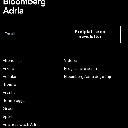
Pretplati se na
newsletter
Ekonomija
Videos
Biznis
Programska šema
Politika
Bloomberg Adria događaji
Tržište
Prestiž
Tehnologija
Green
Sport
Businessweek Adria