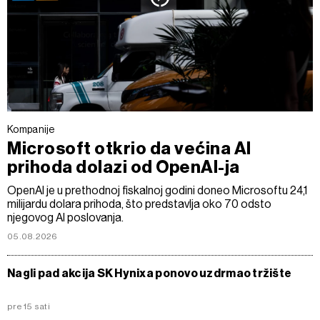
Kompanije
Microsoft otkrio da većina AI
prihoda dolazi od OpenAI-ja
OpenAI je u prethodnoj fiskalnoj godini doneo Microsoftu 24,1
milijardu dolara prihoda, što predstavlja oko 70 odsto
njegovog AI poslovanja.
05.08.2026
Nagli pad akcija SK Hynixa ponovo uzdrmao tržište
pre 15 sati