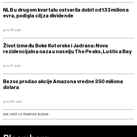
NLB u drugom kvartalu ostvarila dobit od 133 miliona
evra, podigla cilj za dividende
pre 16 sati
Život između Boke Kotorske i Jadrana: Nova
rezidencijalna oaza u naselju The Peaks, Luštica Bay
pre 17 sati
Bezos prodao akcije Amazona vredne 350 miliona
dolara
pre 20 sati
SVE VESTI IZ RUBRIKE BIZNIS