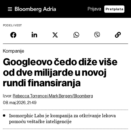
Prijava
Pretplata
PODELI VEST
Kompanije
Googleovo čedo diže više
od dve milijarde u novoj
rundi finansiranja
Izvor:
Rebecca Torrence i Mark Bergen/Bloomberg
08. maj 2026, 21:49
Isomorphic Labs je kompanija za otkrivanje lekova
pomoću veštačke inteligencije