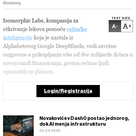
Bloomberg
TEXT SIZE
Isomorphic Labs, kompanija za
-
+
otkrivanje lekova pomoću
veštačke
inteligencije
koja je nastala iz
Alphabetovog Google DeepMinda, vodi završne
razgovore o prikupljanju više od dve milijarde dolara u
novoj rundi finansiranja, prema rečima ljudi
upoznatih sa planom.
Login/Registracija
Novakovićev Dash0 postao jednorog,
dok AI menja infrastrukturu
02.04.2026