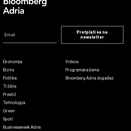
Pretplati se na
newsletter
Ekonomija
Videos
Biznis
Programska šema
Politika
Bloomberg Adria događaji
Tržište
Prestiž
Tehnologija
Green
Sport
Businessweek Adria