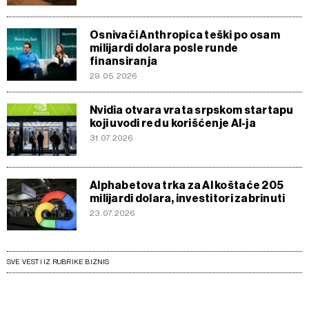
Osnivači Anthropica teški po osam
milijardi dolara posle runde
finansiranja
29.05.2026
Nvidia otvara vrata srpskom startapu
koji uvodi red u korišćenje AI-ja
31.07.2026
Alphabetova trka za AI koštaće 205
milijardi dolara, investitori zabrinuti
23.07.2026
SVE VESTI IZ RUBRIKE BIZNIS