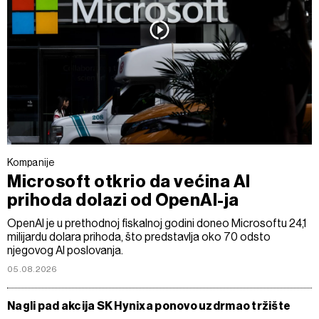
Kompanije
Microsoft otkrio da većina AI
prihoda dolazi od OpenAI-ja
OpenAI je u prethodnoj fiskalnoj godini doneo Microsoftu 24,1
milijardu dolara prihoda, što predstavlja oko 70 odsto
njegovog AI poslovanja.
05.08.2026
Nagli pad akcija SK Hynixa ponovo uzdrmao tržište