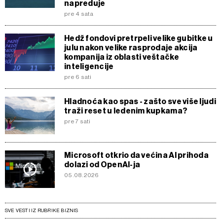
napreduje
pre 4 sata
Hedž fondovi pretrpeli velike gubitke u
julu nakon velike rasprodaje akcija
kompanija iz oblasti veštačke
inteligencije
pre 6 sati
Hladnoća kao spas - zašto sve više ljudi
traži reset u ledenim kupkama?
pre 7 sati
Microsoft otkrio da većina AI prihoda
dolazi od OpenAI-ja
05.08.2026
SVE VESTI IZ RUBRIKE BIZNIS