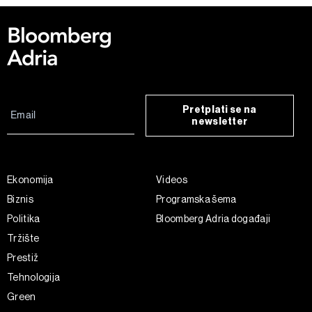
Pretplati se na
newsletter
Ekonomija
Videos
Biznis
Programska šema
Politika
Bloomberg Adria događaji
Tržište
Prestiž
Tehnologija
Green