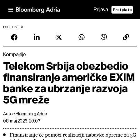
Prijava
Pretplata
PODELI VEST
Kompanije
Telekom Srbija obezbedio
finansiranje američke EXIM
banke za ubrzanje razvoja
5G mreže
Autor:
Bloomberg Adria
08. maj 2026, 20:07
Finansiranje će pomoći realizaciji nabavke opreme za 5G