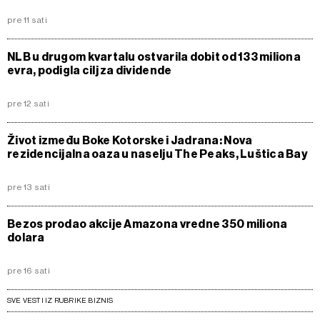
pre 11 sati
NLB u drugom kvartalu ostvarila dobit od 133 miliona
evra, podigla cilj za dividende
pre 12 sati
Život između Boke Kotorske i Jadrana: Nova
rezidencijalna oaza u naselju The Peaks, Luštica Bay
pre 13 sati
Bezos prodao akcije Amazona vredne 350 miliona
dolara
pre 16 sati
SVE VESTI IZ RUBRIKE BIZNIS