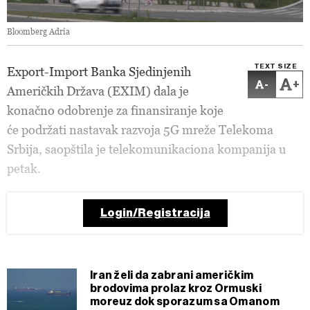
Bloomberg Adria
TEXT SIZE
Export-Import Banka Sjedinjenih
-
+
Američkih Država (EXIM) dala je
konačno odobrenje za finansiranje koje
će podržati nastavak razvoja 5G mreže Telekoma
Srbija, saopštila je telekomunikaciona kompanija u
petak.
Login/Registracija
Iran želi da zabrani američkim
brodovima prolaz kroz Ormuski
moreuz dok sporazum sa Omanom