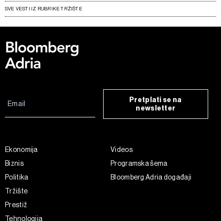
SVE VESTI IZ RUBRIKE TRŽIŠTE
Pretplati se na
newsletter
Ekonomija
Videos
Biznis
Programska šema
Politika
Bloomberg Adria događaji
Tržište
Prestiž
Tehnologija