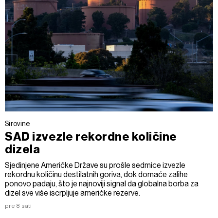
Sirovine
SAD izvezle rekordne količine
dizela
Sjedinjene Američke Države su prošle sedmice izvezle
rekordnu količinu destilatnih goriva, dok domaće zalihe
ponovo padaju, što je najnoviji signal da globalna borba za
dizel sve više iscrpljuje američke rezerve.
pre 8 sati