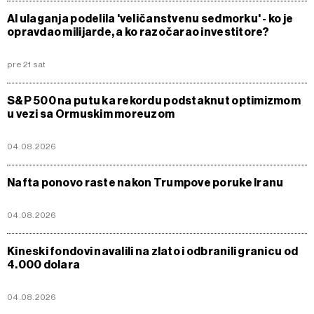
AI ulaganja podelila 'veličanstvenu sedmorku' - ko je
opravdao milijarde, a ko razočarao investitore?
pre 21 sat
S&P 500 na putu ka rekordu podstaknut optimizmom
u vezi sa Ormuskim moreuzom
04.08.2026
Nafta ponovo raste nakon Trumpove poruke Iranu
04.08.2026
Kineski fondovi navalili na zlato i odbranili granicu od
4.000 dolara
04.08.2026