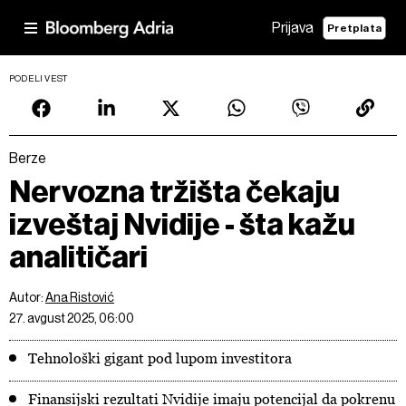
Prijava
Pretplata
PODELI VEST
Berze
Nervozna tržišta čekaju
izveštaj Nvidije - šta kažu
analitičari
Autor:
Ana Ristović
27. avgust 2025, 06:00
Tehnološki gigant pod lupom investitora
Finansijski rezultati Nvidije imaju potencijal da pokrenu