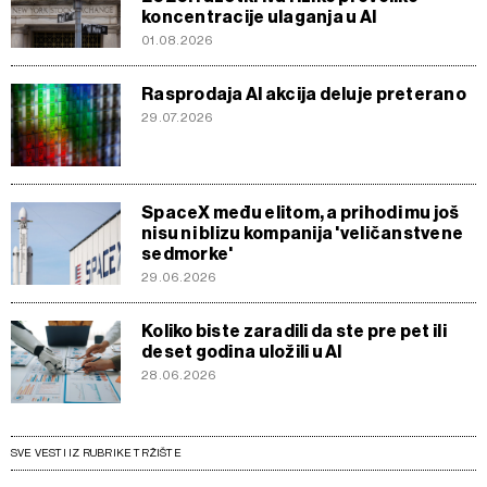
koncentracije ulaganja u AI
01.08.2026
Rasprodaja AI akcija deluje preterano
29.07.2026
SpaceX među elitom, a prihodi mu još
nisu ni blizu kompanija 'veličanstvene
sedmorke'
29.06.2026
Koliko biste zaradili da ste pre pet ili
deset godina uložili u AI
28.06.2026
SVE VESTI IZ RUBRIKE TRŽIŠTE