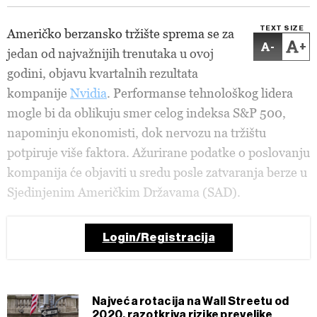
TEXT SIZE
Američko berzansko tržište sprema se za
-
+
jedan od najvažnijih trenutaka u ovoj
godini, objavu kvartalnih rezultata
kompanije
Nvidia
. Performanse tehnološkog lidera
mogle bi da oblikuju smer celog indeksa S&P 500,
napominju ekonomisti, dok nervozu na tržištu
potpiruje više faktora. Ažurirane podatke o poslovanju
kompanija će objaviti u sredu posle zatvaranja berze u
Sjedinjenim Američkim Državama (SAD).
Login/Registracija
Najveća rotacija na Wall Streetu od
2020. razotkriva rizike prevelike