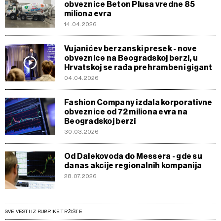
obveznice Beton Plusa vredne 85
miliona evra
14.04.2026
Vujanićev berzanski presek - nove
obveznice na Beogradskoj berzi, u
Hrvatskoj se rađa prehrambeni gigant
04.04.2026
Fashion Company izdala korporativne
obveznice od 72 miliona evra na
Beogradskoj berzi
30.03.2026
Od Dalekovoda do Messera - gde su
danas akcije regionalnih kompanija
28.07.2026
SVE VESTI IZ RUBRIKE TRŽIŠTE