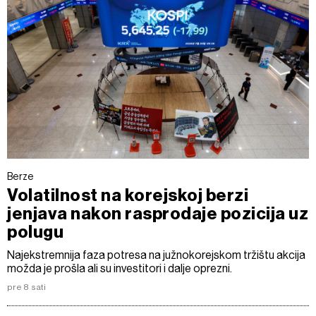
Berze
Volatilnost na korejskoj berzi
jenjava nakon rasprodaje pozicija uz
polugu
Najekstremnija faza potresa na južnokorejskom tržištu akcija
možda je prošla ali su investitori i dalje oprezni.
pre 8 sati