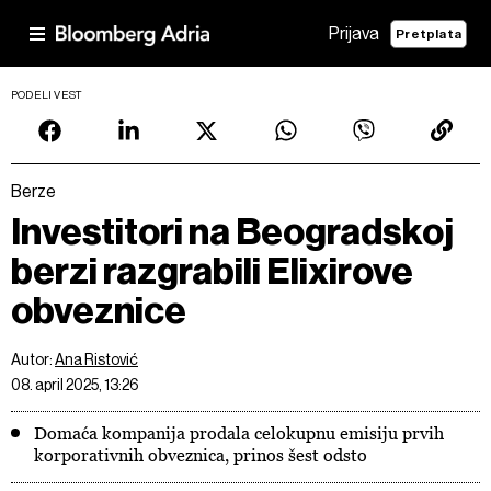
Prijava
Pretplata
PODELI VEST
Berze
Investitori na Beogradskoj
berzi razgrabili Elixirove
obveznice
Autor:
Ana Ristović
08. april 2025, 13:26
Domaća kompanija prodala celokupnu emisiju prvih
korporativnih obveznica, prinos šest odsto