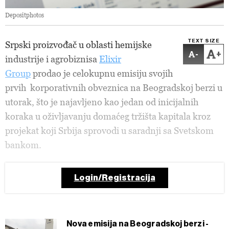
Depositphotos
TEXT SIZE
Srpski proizvođač u oblasti hemijske
-
+
industrije i agrobiznisa
Elixir
Group
prodao je celokupnu emisiju svojih
prvih korporativnih obveznica na Beogradskoj berzi u
utorak, što je najavljeno kao jedan od inicijalnih
koraka u oživljavanju domaćeg tržišta kapitala kroz
projekat koji Srbija sprovodi u saradnji sa Svetskom
bankom.
Login/Registracija
Nova emisija na Beogradskoj berzi -