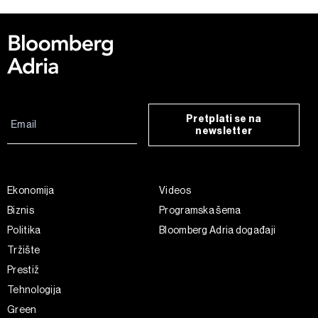
Pretplati se na
newsletter
Ekonomija
Videos
Biznis
Programska šema
Politika
Bloomberg Adria događaji
Tržište
Prestiž
Tehnologija
Green