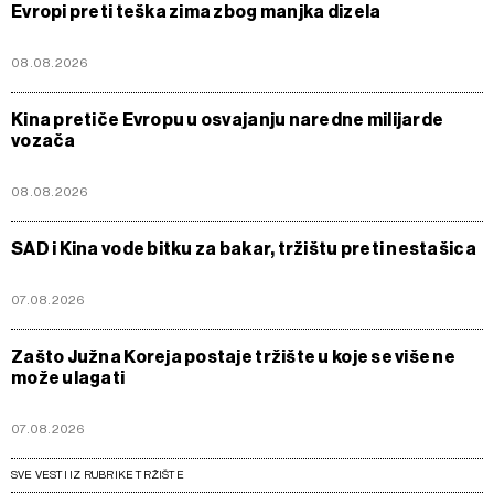
Evropi preti teška zima zbog manjka dizela
08.08.2026
Kina pretiče Evropu u osvajanju naredne milijarde
vozača
08.08.2026
SAD i Kina vode bitku za bakar, tržištu preti nestašica
07.08.2026
Zašto Južna Koreja postaje tržište u koje se više ne
može ulagati
07.08.2026
SVE VESTI IZ RUBRIKE TRŽIŠTE