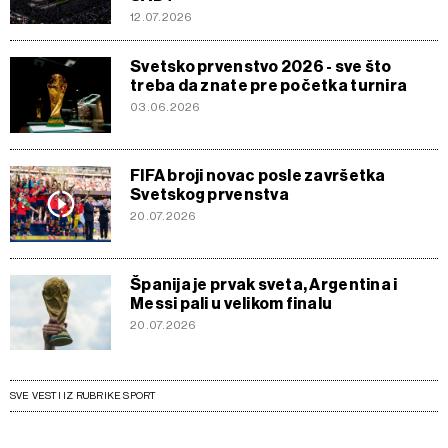
12.07.2026
Svetsko prvenstvo 2026 - sve što
treba da znate pre početka turnira
03.06.2026
FIFA broji novac posle završetka
Svetskog prvenstva
20.07.2026
Španija je prvak sveta, Argentina i
Messi pali u velikom finalu
20.07.2026
SVE VESTI IZ RUBRIKE SPORT