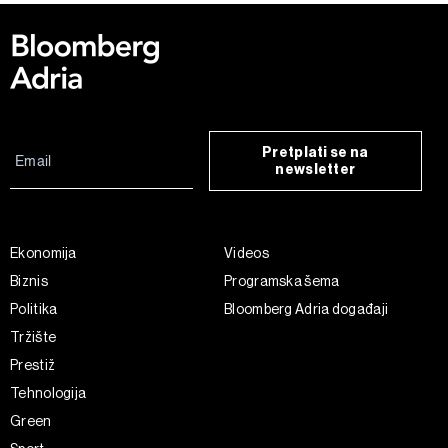
Pretplati se na
newsletter
Ekonomija
Videos
Biznis
Programska šema
Politika
Bloomberg Adria događaji
Tržište
Prestiž
Tehnologija
Green