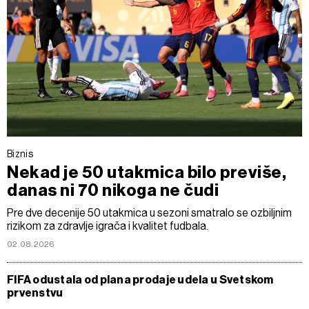
Biznis
Nekad je 50 utakmica bilo previše,
danas ni 70 nikoga ne čudi
Pre dve decenije 50 utakmica u sezoni smatralo se ozbiljnim
rizikom za zdravlje igrača i kvalitet fudbala.
02.08.2026
FIFA odustala od plana prodaje udela u Svetskom
prvenstvu