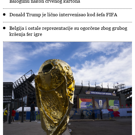
Balogunu nakon crvenog kartona
Donald Trump je lično intervenisao kod šefa FIFA
Belgija i ostale reprezentacije su ogorčene zbog grubog
kršenja fer igre