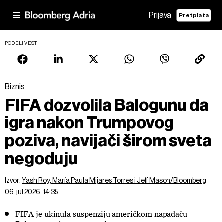
Prijava
Pretplata
PODELI VEST
Biznis
FIFA dozvolila Balogunu da
igra nakon Trumpovog
poziva, navijači širom sveta
negoduju
Izvor:
Yash Roy, María Paula Mijares Torres i Jeff Mason/Bloomberg
06. jul 2026, 14:35
FIFA je ukinula suspenziju američkom napadaču