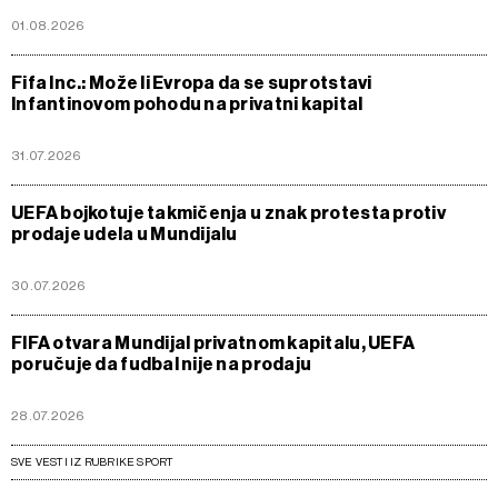
01.08.2026
Fifa Inc.: Može li Evropa da se suprotstavi
Infantinovom pohodu na privatni kapital
31.07.2026
UEFA bojkotuje takmičenja u znak protesta protiv
prodaje udela u Mundijalu
30.07.2026
FIFA otvara Mundijal privatnom kapitalu, UEFA
poručuje da fudbal nije na prodaju
28.07.2026
SVE VESTI IZ RUBRIKE SPORT