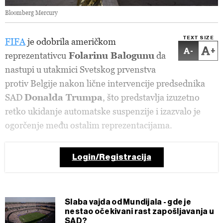
Bloomberg Mercury
TEXT SIZE
FIFA
je odobrila američkom
-
+
reprezentativcu
Folarinu Balogunu
da
nastupi u utakmici Svetskog prvenstva
protiv Belgije nakon lične intervencije predsednika
SAD
Donalda Trumpa
, što predstavlja izuzetno
retko ukidanje automatske suspenzije i izazvalo je
ogorčenje među ostalim reprezentacijama.
Login/Registracija
Slaba vajda od Mundijala - gde je
nestao očekivani rast zapošljavanja u
SAD?