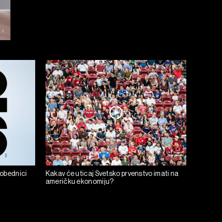
pobednici
Kakav će uticaj Svetsko prvenstvo imati na
američku ekonomiju?