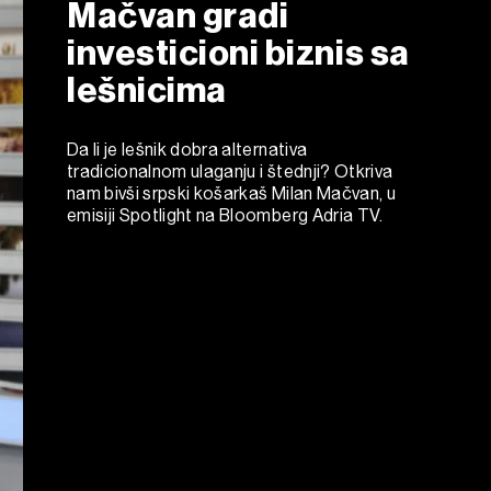
Mačvan gradi
investicioni biznis sa
lešnicima
Da li je lešnik dobra alternativa
tradicionalnom ulaganju i štednji? Otkriva
nam bivši srpski košarkaš Milan Mačvan, u
emisiji Spotlight na Bloomberg Adria TV.