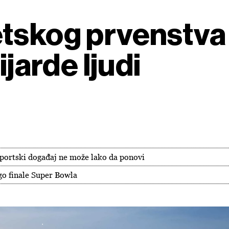
tskog prvenstva 
ijarde ljudi
sportski događaj ne može lako da ponovi
go finale Super Bowla