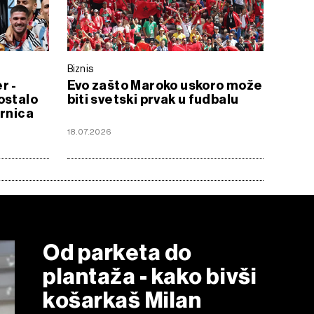
Biznis
r -
Evo zašto Maroko uskoro može
ostalo
biti svetski prvak u fudbalu
ornica
18.07.2026
Od parketa do
plantaža - kako bivši
košarkaš Milan