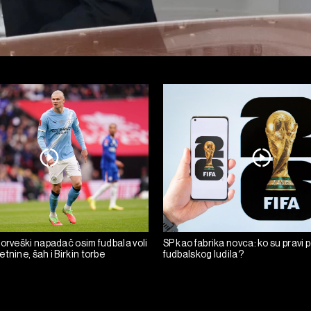
norveški napadač osim fudbala voli
SP kao fabrika novca: ko su pravi 
tnine, šah i Birkin torbe
fudbalskog ludila?