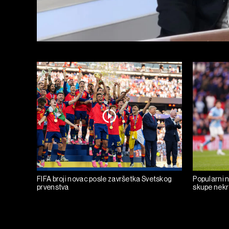
FIFA broji novac posle završetka Svetskog
Popularni 
prvenstva
skupe nekre