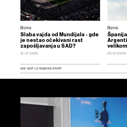
Biznis
Biznis
Slaba vajda od Mundijala - gde
Španija
je nestao očekivani rast
Argenti
zapošljavanja u SAD?
velikom
12.07.2026
20.07.2026
SVE VESTI IZ RUBRIKE SPORT