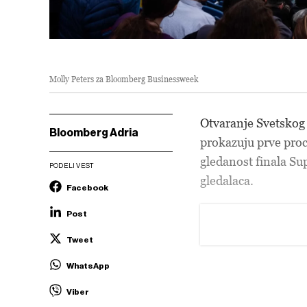
Molly Peters za Bloomberg Businessweek
Otvaranje Svetskog p
Bloomberg Adria
prokazuju prve proce
gledanost finala Sup
PODELI VEST
gledalaca.
Facebook
Post
Tweet
WhatsApp
Viber