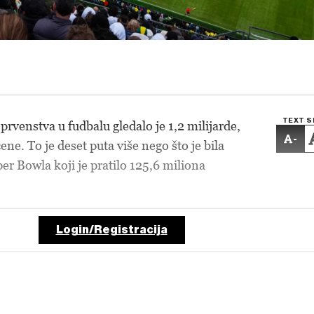
TEXT S
rvenstva u fudbalu gledalo je 1,2 milijarde,
-
ne. To je deset puta više nego što je bila
er Bowla koji je pratilo 125,6 miliona
Login/Registracija