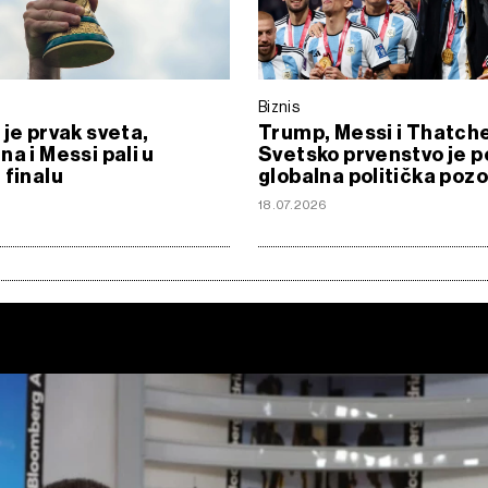
Biznis
 je prvak sveta,
Trump, Messi i Thatche
na i Messi pali u
Svetsko prvenstvo je p
 finalu
globalna politička poz
18.07.2026