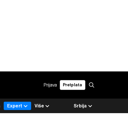
Prijava
Pretplata
a
Expert
Više
Srbija