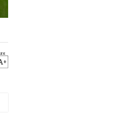
IZE
+