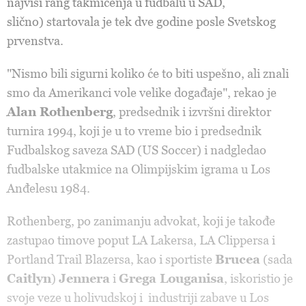
najviši rang takmičenja u fudbalu u SAD,
slično) startovala je tek dve godine posle Svetskog
prvenstva.
"Nismo bili sigurni koliko će to biti uspešno, ali znali
smo da Amerikanci vole velike događaje", rekao je
Alan Rothenberg
, predsednik i izvršni direktor
turnira 1994, koji je u to vreme bio i predsednik
Fudbalskog saveza SAD (US Soccer) i nadgledao
fudbalske utakmice na Olimpijskim igrama u Los
Anđelesu 1984.
Rothenberg, po zanimanju advokat, koji je takođe
zastupao timove poput LA Lakersa, LA Clippersa i
Portland Trail Blazersa, kao i sportiste
Brucea
(sada
Caitlyn
)
Jennera
i
Grega Louganisa
, iskoristio je
svoje veze u holivudskoj i industriji zabave u Los