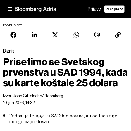
Prijava
Pretplata
PODELI VEST
Biznis
Prisetimo se Svetskog
prvenstva u SAD 1994, kada
su karte koštale 25 dolara
Izvor:
John Gittelsohn/Bloomberg
10. jun 2026, 14:32
Fudbal je te 1994. u SAD bio novina, ali od tada nije
mnogo napredovao