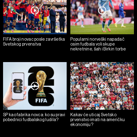
FIFA broji novac posle završetka
Popularni norveški napadač
Svetskog prvenstva
osim fudbala voli skupe
nekretnine, šah i Birkin torbe
SP kao fabrika novca: ko su pravi
Kakav će uticaj Svetsko
pobednici fudbalskog ludila?
prvenstvo imati na američku
ekonomiju?