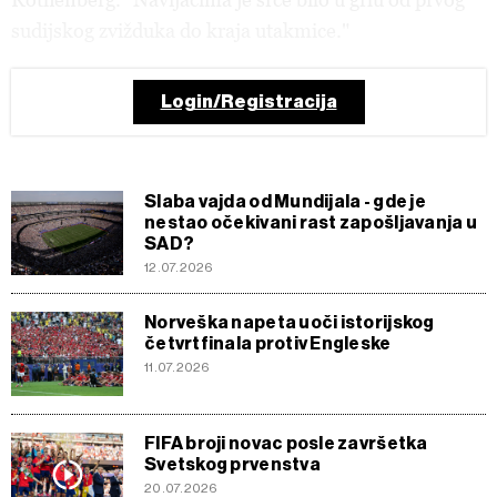
sudijskog zvižduka do kraja utakmice."
Login/Registracija
Slaba vajda od Mundijala - gde je
nestao očekivani rast zapošljavanja u
SAD?
12.07.2026
Norveška napeta uoči istorijskog
četvrtfinala protiv Engleske
11.07.2026
FIFA broji novac posle završetka
Svetskog prvenstva
20.07.2026