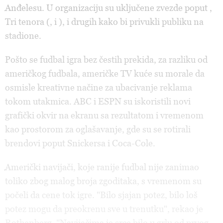
Anđelesu. U organizaciju su uključene zvezde poput
,
Tri tenora (
,
i
),
i drugih kako bi privukli publiku na
stadione.
Pošto se fudbal igra bez čestih prekida, za razliku od
američkog fudbala, američke TV kuće su morale da
osmisle kreativne načine za ubacivanje reklama
tokom utakmica. ABC i ESPN su iskoristili novi
grafički okvir na ekranu sa rezultatom i vremenom
kao prostorom za oglašavanje, gde su se rotirali
brendovi poput Snickersa i Coca-Cole.
Američki navijači, koje ranije fudbal nije zanimao
toliko zbog malog broja zgoditaka, s vremenom su
počeli da cene tok igre. "Bilo sjajan potez, bilo loš
potez mogu da preokrenu sve u trenutku", rekao je
Rothenberg. "Navijačima je srce bilo u grlu od prvog