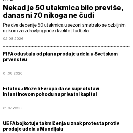
Nekad je 50 utakmica bilo previše,
danas ni 70 nikoga ne čudi
Pre dve decenije 50 utakmica u sezoni smatralo se ozbiljnim
rizikom za zdravlje igrača i kvalitet fudbala.
02.08.2026
FIFA odustala od plana prodaje udela u Svetskom
prvenstvu
01.08.2026
Fifa Inc.: Može li Evropa da se suprotstavi
Infantinovom pohodu na privatni kapital
31.07.2026
UEFA bojkotuje takmičenja u znak protesta protiv
prodaje udela u Mundijalu