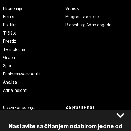
Ekonomija
Videos
Biznis
Programska šema
Politika
Bloomberg Adria događaji
Tržište
Prestiž
Tehnologija
Green
Sport
Businessweek Adria
Analiza
Adria Insight
Zapratite nas
Uslovi korišćenja
Politika Privatnosti
Facebook
Impressum
Instagram
Nastavite sa čitanjem odabirom jedne od