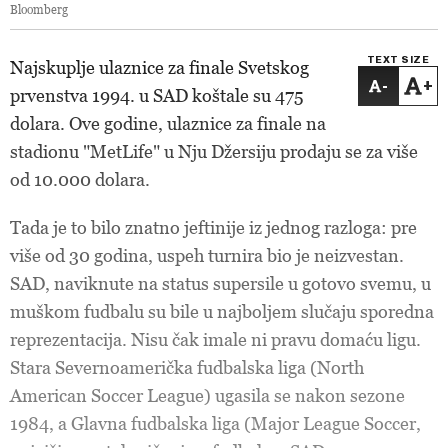
Bloomberg
TEXT SIZE
Najskuplje ulaznice za finale Svetskog
-
+
prvenstva 1994. u SAD koštale su 475
dolara. Ove godine, ulaznice za finale na
stadionu "MetLife" u Nju Džersiju prodaju se za više
od 10.000 dolara.
Tada je to bilo znatno jeftinije iz jednog razloga: pre
više od 30 godina, uspeh turnira bio je neizvestan.
SAD, naviknute na status supersile u gotovo svemu, u
muškom fudbalu su bile u najboljem slučaju sporedna
reprezentacija. Nisu čak imale ni pravu domaću ligu.
Stara Severnoamerička fudbalska liga (North
American Soccer League) ugasila se nakon sezone
1984, a Glavna fudbalska liga (Major League Soccer,