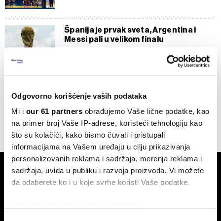
Španija je prvak sveta, Argentina i
Messi pali u velikom finalu
20.07.2026
SVE VESTI IZ RUBRIKE SPORT
Odgovorno korišćenje vaših podataka
Mi i
our 61 partners
obrađujemo Vaše lične podatke, kao
na primer broj Vaše IP-adrese, koristeći tehnologiju kao
što su kolačići, kako bismo čuvali i pristupali
informacijama na Vašem uređaju u cilju prikazivanja
personalizovanih reklama i sadržaja, merenja reklama i
sadržaja, uvida u publiku i razvoja proizvoda. Vi možete
da odaberete ko i u koje svrhe koristi Vaše podatke.
Ako dozvolite, takođe bismo želeli da:
Prikupimo podatke o vašoj geografskoj lokaciji