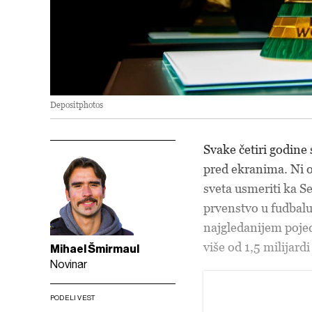
Depositphotos
Svake četiri godine 
pred ekranima. Ni ov
sveta usmeriti ka S
prvenstvo u fudbalu
najgledanijem pojed
više od 1,5 milijardi
Mihael Šmirmaul
Novinar
PODELI VEST