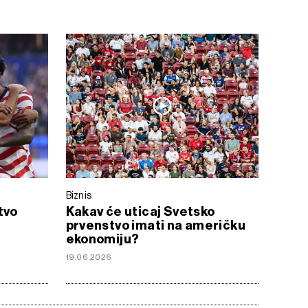
Biznis
tvo
Kakav će uticaj Svetsko
prvenstvo imati na američku
ekonomiju?
19.06.2026