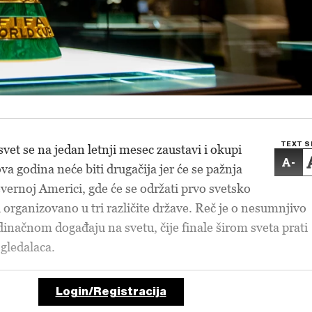
TEXT S
svet se na jedan letnji mesec zaustavi i okupi
-
a godina neće biti drugačija jer će se pažnja
evernoj Americi, gde će se održati prvo svetsko
 organizovano u tri različite države. Reč je o nesumnjivo
inačnom događaju na svetu, čije finale širom sveta prati
 gledalaca.
Login/Registracija