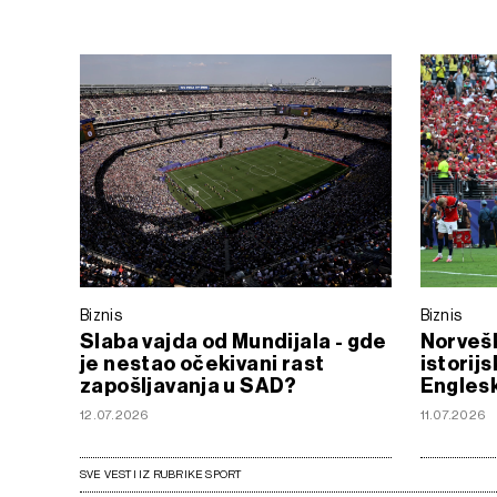
Biznis
Biznis
Slaba vajda od Mundijala - gde
Norveš
je nestao očekivani rast
istorij
zapošljavanja u SAD?
Engles
12.07.2026
11.07.2026
SVE VESTI IZ RUBRIKE SPORT