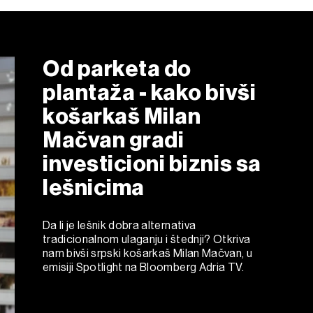
Od parketa do
plantaža - kako bivši
košarkaš Milan
Mačvan gradi
investicioni biznis sa
lešnicima
Da li je lešnik dobra alternativa
tradicionalnom ulaganju i štednji? Otkriva
nam bivši srpski košarkaš Milan Mačvan, u
emisiji Spotlight na Bloomberg Adria TV.