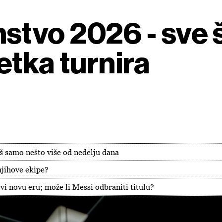
stvo 2026 - sve š
etka turnira
oš samo nešto više od nedelju dana
 njihove ekipe?
vi novu eru; može li Messi odbraniti titulu?