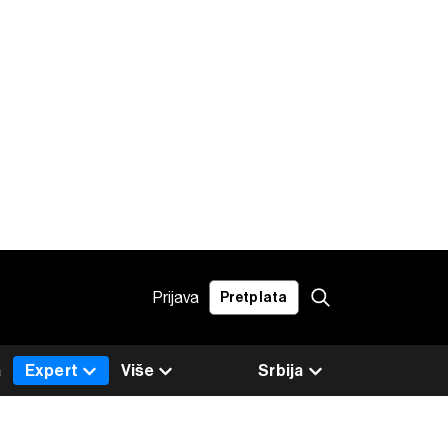
Prijava
Pretplata
a
Expert
Više
Srbija