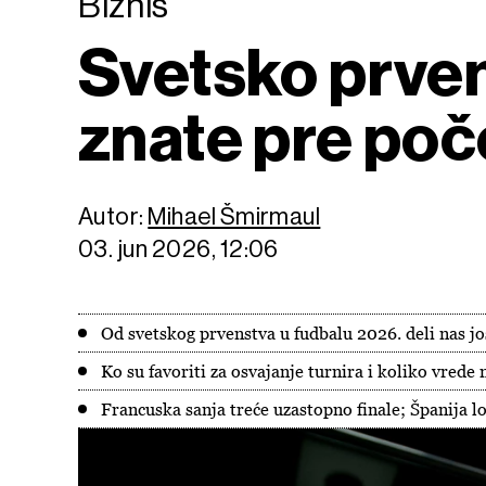
Biznis
Svetsko prven
znate pre poč
Autor:
Mihael Šmirmaul
03. jun 2026, 12:06
Od svetskog prvenstva u fudbalu 2026. deli nas j
Ko su favoriti za osvajanje turnira i koliko vrede
Francuska sanja treće uzastopno finale; Španija lo