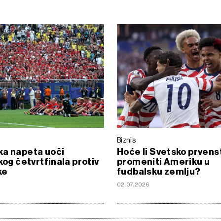
Biznis
ka napeta uoči
Hoće li Svetsko prvens
skog četvrtfinala protiv
promeniti Ameriku u
ke
fudbalsku zemlju?
02.07.2026