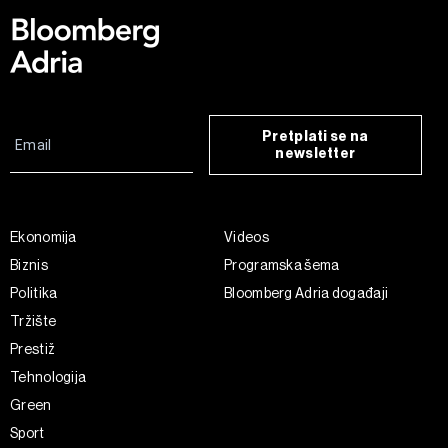
Pretplati se na
newsletter
Ekonomija
Videos
Biznis
Programska šema
Politika
Bloomberg Adria događaji
Tržište
Prestiž
Tehnologija
Green
Sport