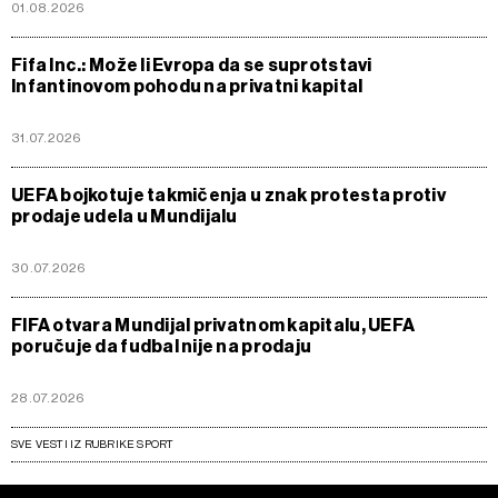
01.08.2026
Fifa Inc.: Može li Evropa da se suprotstavi
Infantinovom pohodu na privatni kapital
31.07.2026
UEFA bojkotuje takmičenja u znak protesta protiv
prodaje udela u Mundijalu
30.07.2026
FIFA otvara Mundijal privatnom kapitalu, UEFA
poručuje da fudbal nije na prodaju
28.07.2026
SVE VESTI IZ RUBRIKE SPORT