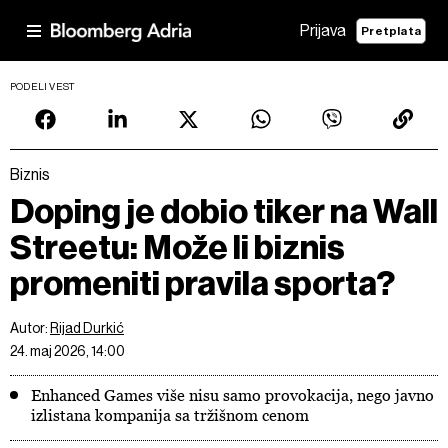
Prijava
Pretplata
PODELI VEST
Biznis
Doping je dobio tiker na Wall
Streetu: Može li biznis
promeniti pravila sporta?
Autor:
Rijad Durkić
24. maj 2026, 14:00
Enhanced Games više nisu samo provokacija, nego javno
izlistana kompanija sa tržišnom cenom