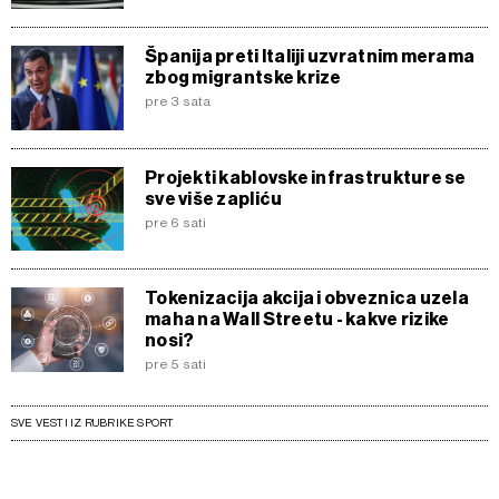
Španija preti Italiji uzvratnim merama
zbog migrantske krize
pre 3 sata
Projekti kablovske infrastrukture se
sve više zapliću
pre 6 sati
Tokenizacija akcija i obveznica uzela
maha na Wall Streetu - kakve rizike
nosi?
pre 5 sati
SVE VESTI IZ RUBRIKE SPORT