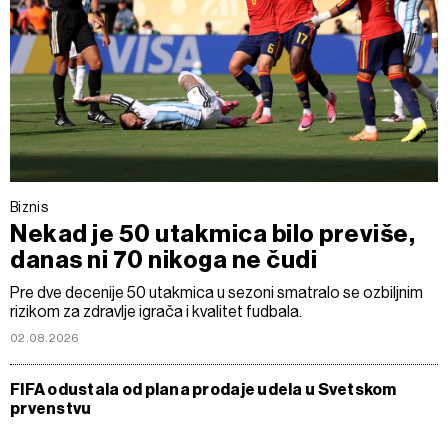
Biznis
Nekad je 50 utakmica bilo previše,
danas ni 70 nikoga ne čudi
Pre dve decenije 50 utakmica u sezoni smatralo se ozbiljnim
rizikom za zdravlje igrača i kvalitet fudbala.
02.08.2026
FIFA odustala od plana prodaje udela u Svetskom
prvenstvu