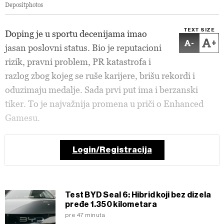
Depositphotos
TEXT SIZE
Doping je u sportu decenijama imao
-
+
jasan poslovni status. Bio je reputacioni
rizik, pravni problem, PR katastrofa i
razlog zbog kojeg se ruše karijere, brišu rekordi i
oduzimaju medalje. Sada prvi put ima i berzanski
tiker. To je najvažnija promena u priči o Enhanced
Gamesu.
Login/Registracija
Test BYD Seal 6: Hibrid koji bez dizela
pređe 1.350 kilometara
pre 47 minuta