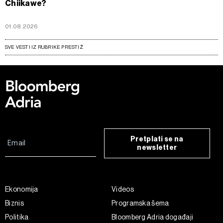
Chiikawe?
01.08.2026
SVE VESTI IZ RUBRIKE PRESTIŽ
Pretplati se na
newsletter
Ekonomija
Videos
Biznis
Programska šema
Politika
Bloomberg Adria događaji