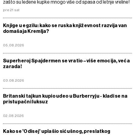
zašto su ledene kupke mnogo više od spasa od letnje vreline!
pre 21 sat
Knjige u egzilu: kako se ruska književnost razvija van
domašaja Kremlja?
05.08.2026
Superheroj Spajdermen se vratio – više emocija, veća
zarada!
03.08.2026
Britanski tajkun kupio udeo u Burberryju - kladi se na
pristupačni luksuz
02.08.2026
Kako se 'Odisej' uplašio sićušnog, preslatkog