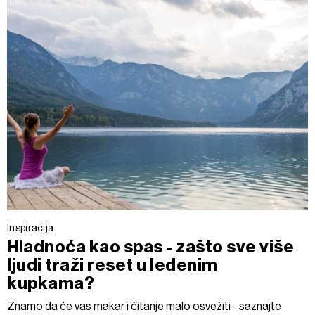
Inspiracija
Hladnoća kao spas - zašto sve više
ljudi traži reset u ledenim
kupkama?
Znamo da će vas makar i čitanje malo osvežiti - saznajte