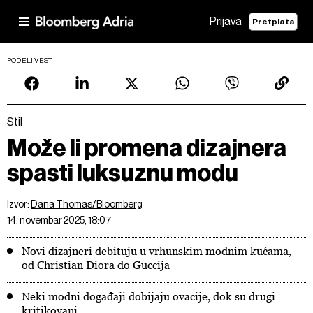
Prijava
Pretplata
PODELI VEST
Stil
Može li promena dizajnera
spasti luksuznu modu
Izvor:
Dana Thomas/Bloomberg
14. novembar 2025, 18:07
Novi dizajneri debituju u vrhunskim modnim kućama,
od Christian Diora do Guccija
Neki modni događaji dobijaju ovacije, dok su drugi
kritikovani