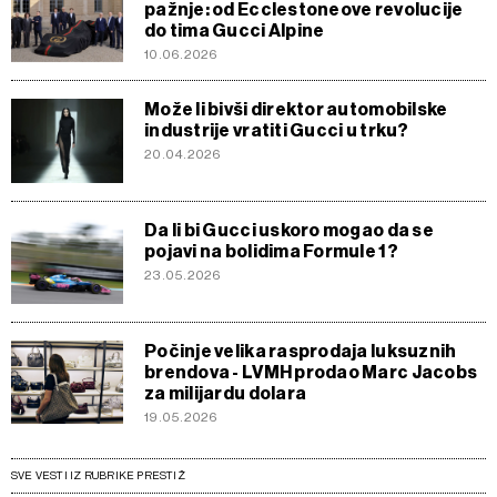
pažnje: od Ecclestoneove revolucije
do tima Gucci Alpine
10.06.2026
Može li bivši direktor automobilske
industrije vratiti Gucci u trku?
20.04.2026
Da li bi Gucci uskoro mogao da se
pojavi na bolidima Formule 1?
23.05.2026
Počinje velika rasprodaja luksuznih
brendova - LVMH prodao Marc Jacobs
za milijardu dolara
19.05.2026
SVE VESTI IZ RUBRIKE PRESTIŽ