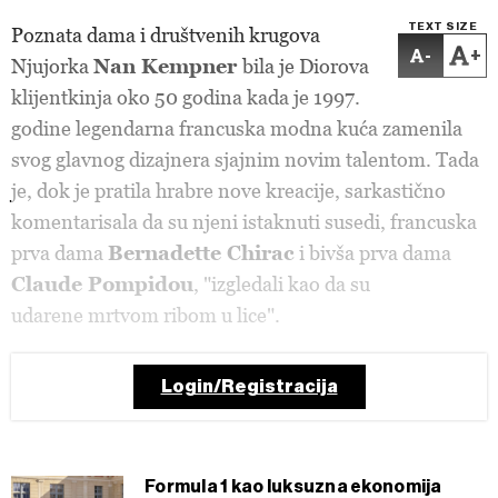
TEXT SIZE
Poznata dama i društvenih krugova
-
+
Njujorka
Nan Kempner
bila je Diorova
klijentkinja oko 50 godina kada je 1997.
godine legendarna francuska modna kuća zamenila
svog glavnog dizajnera sjajnim novim talentom. Tada
je, dok je pratila hrabre nove kreacije, sarkastično
komentarisala da su njeni istaknuti susedi, francuska
prva dama
Bernadette Chirac
i bivša prva dama
Claude Pompidou
, "izgledali kao da su
udarene mrtvom ribom u lice".
Login/Registracija
Formula 1 kao luksuzna ekonomija