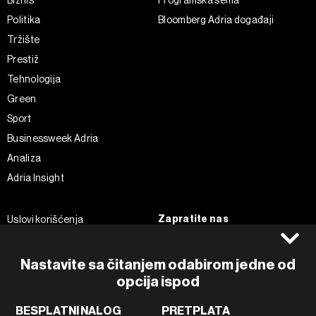
Politika
Bloomberg Adria događaji
Tržište
Prestiž
Tehnologija
Green
Sport
Businessweek Adria
Analiza
Adria Insight
Zapratite nas
Uslovi korišćenja
Politika Privatnosti
Facebook
Impressum
Instagram
Nastavite sa čitanjem odabirom jedne od
Politika kolačića
Twitter
opcija ispod
Marketing
Linkedin
BESPLATNI NALOG
PRETPLATA