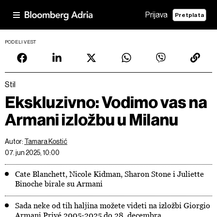
Prijava
Pretplata
PODELI VEST
Stil
Ekskluzivno: Vodimo vas na
Armani izložbu u Milanu
Autor:
Tamara Kostić
07. jun 2025, 10:00
Cate Blanchett, Nicole Kidman, Sharon Stone i Juliette
Binoche birale su Armani
Sada neke od tih haljina možete videti na izložbi Giorgio
Armani Privé 2005-2025 do 28. decembra