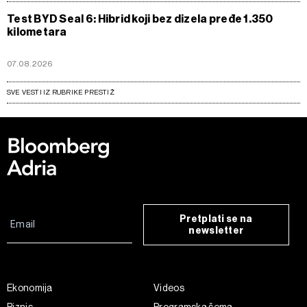
Test BYD Seal 6: Hibrid koji bez dizela pređe 1.350
kilometara
07.08.2026
SVE VESTI IZ RUBRIKE PRESTIŽ
Pretplati se na
newsletter
Ekonomija
Videos
Biznis
Programska šema