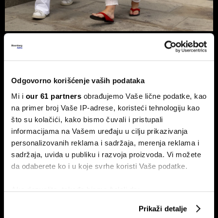
Kriza u Ormuzu steže i modu - zašto
bi odeća uskoro mogla da bude
znatno skuplja?
Odgovorno korišćenje vaših podataka
Sukobi u Ormuskom moreuzu ne prete samo cenama
goriva. Pošto se oko 70 odsto svetskih tekstilnih vlakana
Mi i
our 61 partners
obrađujemo Vaše lične podatke, kao
proizvodi od nafte, posledice krize mogle bi da stignu i do
naših ormara – od brze mode sa platformi Shein i Temu, do
na primer broj Vaše IP-adrese, koristeći tehnologiju kao
luksuznih modnih brendova.
što su kolačići, kako bismo čuvali i pristupali
informacijama na Vašem uređaju u cilju prikazivanja
personalizovanih reklama i sadržaja, merenja reklama i
sadržaja, uvida u publiku i razvoja proizvoda. Vi možete
da odaberete ko i u koje svrhe koristi Vaše podatke.
Ako dozvolite, takođe bismo želeli da:
Prikupimo podatke o vašoj geografskoj lokaciji
Prikaži detalje
koji imaju tačnost od nekoliko metara