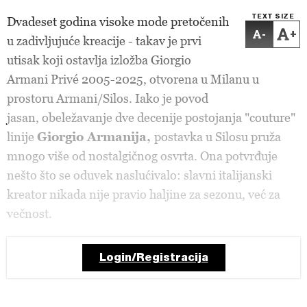
TEXT SIZE
Dvadeset godina visoke mode pretočenih
-
+
u zadivljujuće kreacije - takav je prvi
utisak koji ostavlja izložba Giorgio
Armani Privé 2005-2025, otvorena u Milanu u
prostoru Armani/Silos. Iako je povod
jasan, obeležavanje dve decenije postojanja "couture"
linije
Giorgio Armanija,
postavka u Silosu pruža
mnogo više od nostalgičnog osvrta. Ona potvrđuje
nešto što se oduvek naslućivalo: slavni italijanski
kreator nikada nije pravio haljine za sezonu, već za
večnost.
Login/Registracija