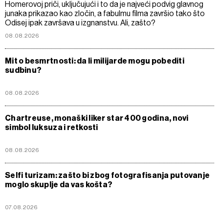
Homerovoj priči, uključujući i to da je najveći podvig glavnog
junaka prikazao kao zločin, a fabulmu filma završio tako što
Odisej ipak završava u izgnanstvu. Ali, zašto?
08.08.2026
Mit o besmrtnosti: da li milijarde mogu pobediti
sudbinu?
08.08.2026
Chartreuse, monaški liker star 400 godina, novi
simbol luksuza i retkosti
08.08.2026
Selfi turizam: zašto bi zbog fotografisanja putovanje
moglo skuplje da vas košta?
07.08.2026