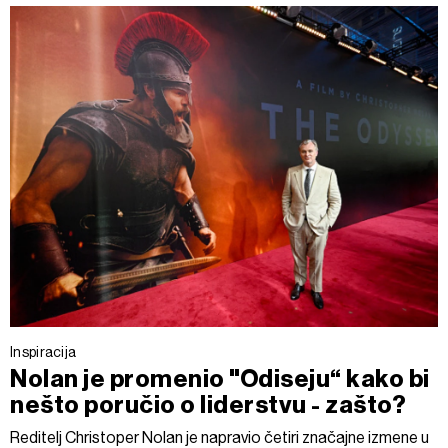
Inspiracija
Nolan je promenio "Odiseju“ kako bi
nešto poručio o liderstvu - zašto?
Reditelj Christoper Nolan je napravio četiri značajne izmene u