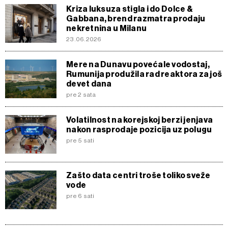
Kriza luksuza stigla i do Dolce &
Gabbana, brend razmatra prodaju
nekretnina u Milanu
23.06.2026
Mere na Dunavu povećale vodostaj,
Rumunija produžila rad reaktora za još
devet dana
pre 2 sata
Volatilnost na korejskoj berzi jenjava
nakon rasprodaje pozicija uz polugu
pre 5 sati
Zašto data centri troše toliko sveže
vode
pre 6 sati