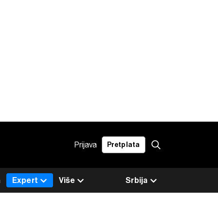
Prijava
Pretplata
a
Expert
Više
Srbija