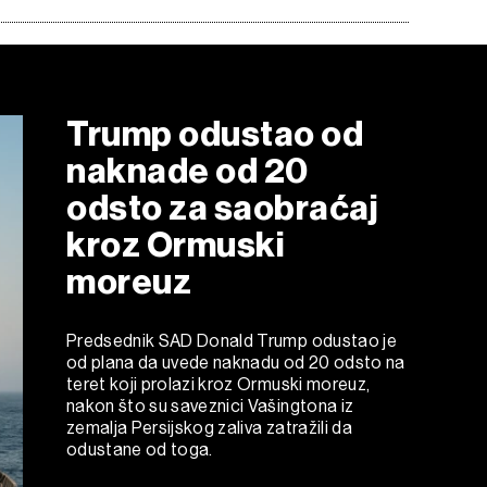
Trump odustao od
naknade od 20
odsto za saobraćaj
kroz Ormuski
moreuz
Predsednik SAD Donald Trump odustao je
od plana da uvede naknadu od 20 odsto na
teret koji prolazi kroz Ormuski moreuz,
nakon što su saveznici Vašingtona iz
zemalja Persijskog zaliva zatražili da
odustane od toga.