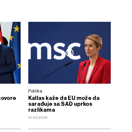
Politika
govore
Kallas kaže da EU može da
sarađuje sa SAD uprkos
razlikama
16.02.2026