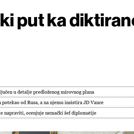
i put ka diktira
ljučen u detalje predloženog mirovnog plana
n potekao od Rusa, a na njemu insistira JD Vance
e napraviti, ocenjuje nemački šef diplomatije