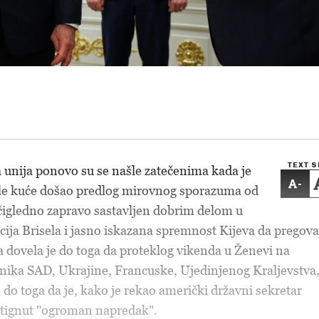
TEXT S
 unija ponovo su se našle zatečenima kada je
-
Bele kuće došao predlog mirovnog sporazuma od
očigledno zapravo sastavljen dobrim delom u
ija Brisela i jasno iskazana spremnost Kijeva da pregova
a dovela je do toga da proteklog vikenda u Ženevi na
nika SAD, Ukrajine, Francuske, Ujedinjenog Kraljevstva
o toga da je, kako je rekao američki državni sekretar
stignut "ogroman napredak".