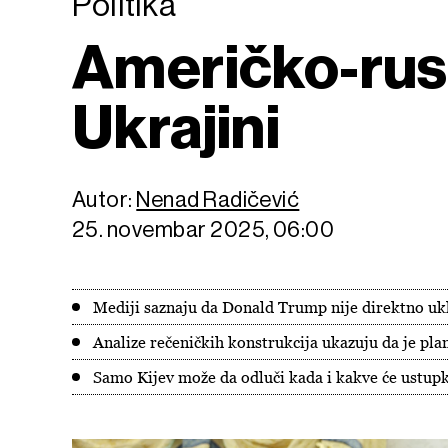
Politika
Američko-rusk
Ukrajini
Autor:
Nenad Radičević
25. novembar 2025, 06:00
Mediji saznaju da Donald Trump nije direktno uk
Analize rečeničkih konstrukcija ukazuju da je pla
Samo Kijev može da odluči kada i kakve će ustupk