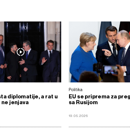
Politika
ta diplomatije, a rat u
EU se priprema za pre
i ne jenjava
sa Rusijom
6
19.05.2026