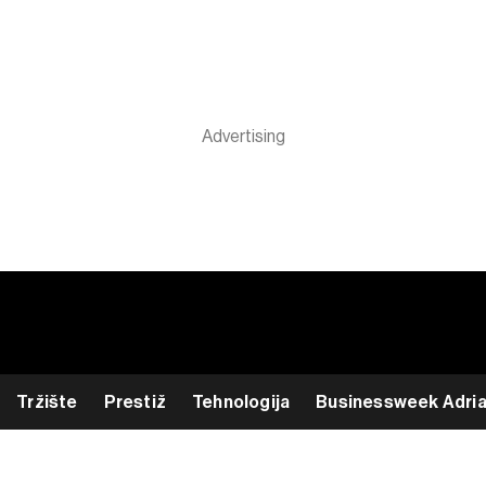
Tržište
Prestiž
Tehnologija
Businessweek Adri