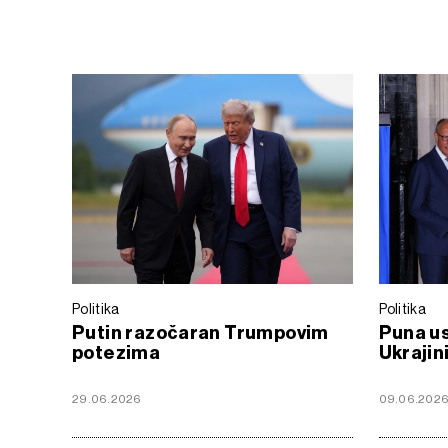
Politika
Politika
Putin razočaran Trumpovim
Puna us
potezima
Ukrajin
29.06.2026
09.06.202