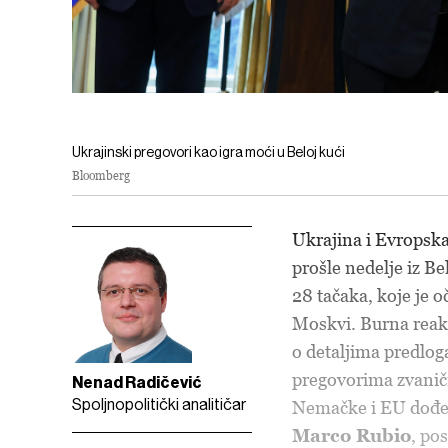
Ukrajinski pregovori kao igra moći u Beloj kući
Bloomberg
Ukrajina i Evropska
prošle nedelje iz 
28 tačaka, koje je 
Moskvi. Burna reakc
o detaljima predlog
pregovorima zvanič
Nenad Radičević
Spoljnopolitički analitičar
Nemačke i EU dođe d
Marco Rubio
, po