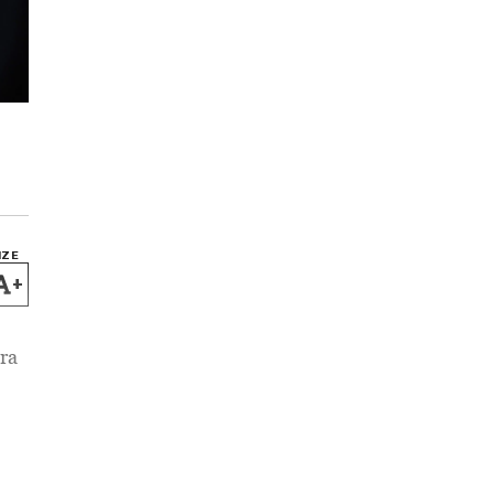
IZE
+
ra
,