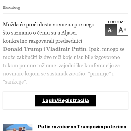
Bloomberg
TEXT SIZE
Možda će proći dosta vremena pre nego
-
+
što saznamo o čemu su u Aljasci
konkretno razgovarali predsednici
Donald Trump
i
Vladimir Putin
. Ipak, mnogo se
može zaključiti iz dve reči koje nisu bile izgovorene
tokom pomno režirane, zajedničke konferencije za
novinare kojom se sastanak završio: "primirje" i
"sankcije".
Login/Registracija
Putin razočaran Trumpovim potezima