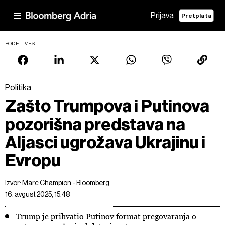
Prijava
Pretplata
PODELI VEST
Politika
Zašto Trumpova i Putinova
pozorišna predstava na
Aljasci ugrožava Ukrajinu i
Evropu
Izvor:
Marc Champion - Bloomberg
16. avgust 2025, 15:48
Trump je prihvatio Putinov format pregovaranja o