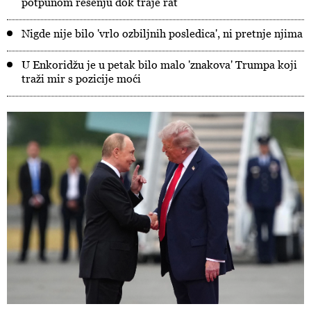
potpunom rešenju dok traje rat
Nigde nije bilo 'vrlo ozbiljnih posledica', ni pretnje njima
U Enkoridžu je u petak bilo malo 'znakova' Trumpa koji
traži mir s pozicije moći