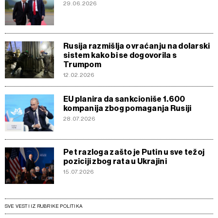
29.06.2026
Rusija razmišlja o vraćanju na dolarski
sistem kako bi se dogovorila s
Trumpom
12.02.2026
EU planira da sankcioniše 1.600
kompanija zbog pomaganja Rusiji
28.07.2026
Pet razloga zašto je Putin u sve težoj
poziciji zbog rata u Ukrajini
15.07.2026
SVE VESTI IZ RUBRIKE POLITIKA