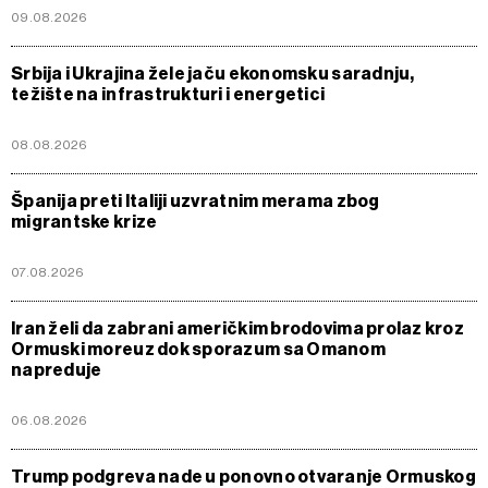
09.08.2026
Srbija i Ukrajina žele jaču ekonomsku saradnju,
težište na infrastrukturi i energetici
08.08.2026
Španija preti Italiji uzvratnim merama zbog
migrantske krize
07.08.2026
Iran želi da zabrani američkim brodovima prolaz kroz
Ormuski moreuz dok sporazum sa Omanom
napreduje
06.08.2026
Trump podgreva nade u ponovno otvaranje Ormuskog