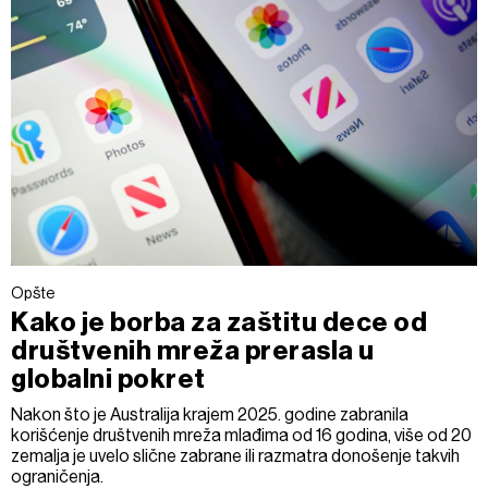
Opšte
Kako je borba za zaštitu dece od
društvenih mreža prerasla u
globalni pokret
Nakon što je Australija krajem 2025. godine zabranila
korišćenje društvenih mreža mlađima od 16 godina, više od 20
zemalja je uvelo slične zabrane ili razmatra donošenje takvih
ograničenja.