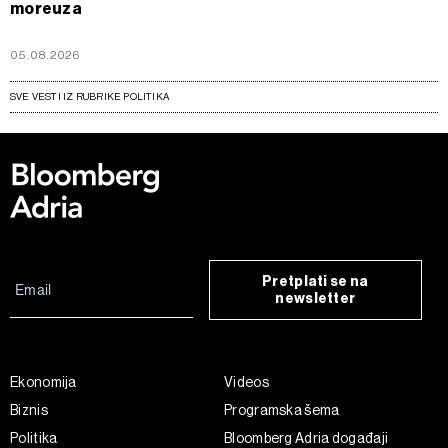
moreuza
05.08.2026
SVE VESTI IZ RUBRIKE POLITIKA
Pretplati se na
newsletter
Ekonomija
Videos
Biznis
Programska šema
Politika
Bloomberg Adria događaji