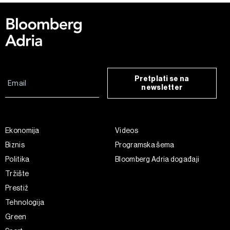
Pretplati se na
newsletter
Ekonomija
Videos
Biznis
Programska šema
Politika
Bloomberg Adria događaji
Tržište
Prestiž
Tehnologija
Green