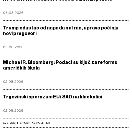
03.08.2026
Trump odustao od napada na Iran, upravo počinju
novi pregovori
03.08.2026
Michael R. Bloomberg: Podaci su ključ za reformu
američkih škola
02.08.2026
Trgovinski sporazum EU i SAD na klackalici
02.08.2026
SVE VESTI IZ RUBRIKE POLITIKA