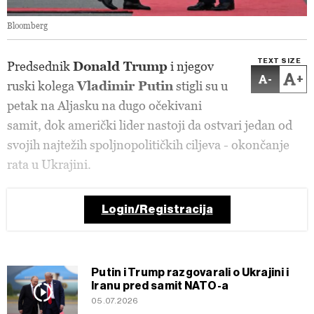
Bloomberg
TEXT SIZE
Predsednik
Donald Trump
i njegov
-
+
ruski kolega
Vladimir Putin
stigli su u
petak na Aljasku na dugo očekivani
samit, dok američki lider nastoji da ostvari jedan od
svojih najtežih spoljnopolitičkih ciljeva - okončanje
rata u Ukrajini.
Login/Registracija
Putin i Trump razgovarali o Ukrajini i
Iranu pred samit NATO-a
05.07.2026