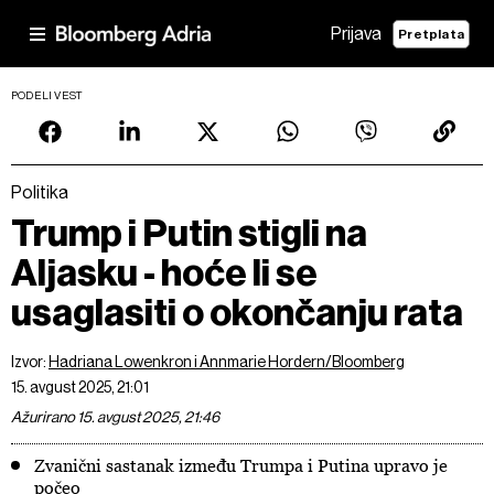
Prijava
Pretplata
PODELI VEST
Politika
Trump i Putin stigli na
Aljasku - hoće li se
usaglasiti o okončanju rata
Izvor:
Hadriana Lowenkron i Annmarie Hordern/Bloomberg
15. avgust 2025, 21:01
Ažurirano 15. avgust 2025, 21:46
Zvanični sastanak između Trumpa i Putina upravo je
počeo