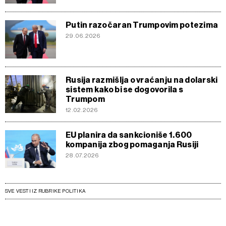
Putin razočaran Trumpovim potezima
29.06.2026
Rusija razmišlja o vraćanju na dolarski
sistem kako bi se dogovorila s
Trumpom
12.02.2026
EU planira da sankcioniše 1.600
kompanija zbog pomaganja Rusiji
28.07.2026
SVE VESTI IZ RUBRIKE POLITIKA