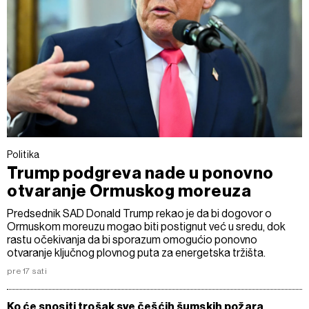
Politika
Trump podgreva nade u ponovno
otvaranje Ormuskog moreuza
Predsednik SAD Donald Trump rekao je da bi dogovor o
Ormuskom moreuzu mogao biti postignut već u sredu, dok
rastu očekivanja da bi sporazum omogućio ponovno
otvaranje ključnog plovnog puta za energetska tržišta.
pre 17 sati
Ko će snositi trošak sve češćih šumskih požara