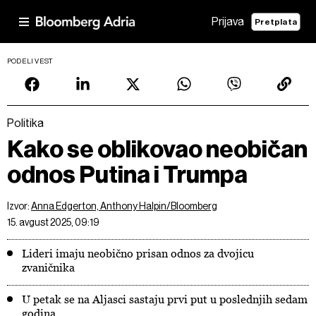
Prijava
Pretplata
PODELI VEST
Politika
Kako se oblikovao neobičan
odnos Putina i Trumpa
Izvor:
Anna Edgerton, Anthony Halpin/Bloomberg
15. avgust 2025, 09:19
Lideri imaju neobično prisan odnos za dvojicu
zvaničnika
U petak se na Aljasci sastaju prvi put u poslednjih sedam
godina