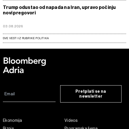
Trump odustao od napada na Iran, upravo počinju
novi pregovori
03.08.2026
SVE VESTI IZ RUBRIKE POLITIKA
Pretplati se na
newsletter
Ekonomija
Videos
Biznis
Programska šema