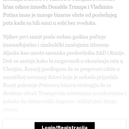
ličan odnos između Donalda Trumpa i Vladimira
Putina imao je mnoge bizarne obrte od poslednjeg
puta kada su bili sami u sobi bez svedoka.
Njihov prvi samit posle sedam godina počinje
iznenađujućim i simbolički značajnim izborom
Aljaske kao mesta sastanka predsednika SAD i Rusije.
Dok se sastaju kako bi razgovarali o okončanju rata u
Ukrajini, Kremlj predlogom da se pregovori održe u
američkoj saveznoj državi koja je nekada pripadala
Rusiji pokazuje Putinovu lukavu strategiju da se
direktno obrati Trumpovim interesima za nekretnine i
pokuša da sklopi veliki dogovor, isključujući druge
strane.
Login/Registracija