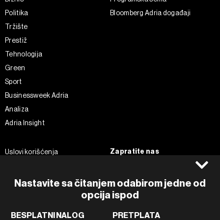
Politika
Bloomberg Adria događaji
Tržište
Prestiž
Tehnologija
Green
Sport
Businessweek Adria
Analiza
Adria Insight
Zapratite nas
Uslovi korišćenja
Politika Privatnosti
Facebook
Impressum
Instagram
Nastavite sa čitanjem odabirom jedne od
Politika kolačića
opcija ispod
Twitter
Marketing
Linkedin
BESPLATNI NALOG
PRETPLATA