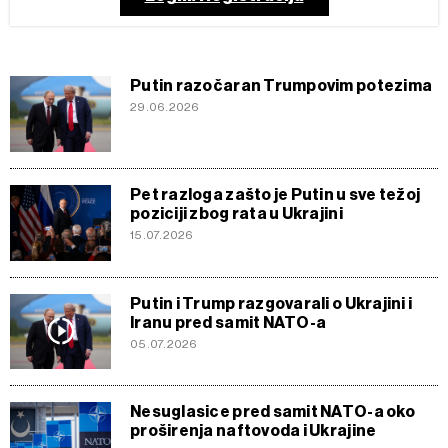
Putin razočaran Trumpovim potezima
29.06.2026
Pet razloga zašto je Putin u sve težoj
poziciji zbog rata u Ukrajini
15.07.2026
Putin i Trump razgovarali o Ukrajini i
Iranu pred samit NATO-a
05.07.2026
Nesuglasice pred samit NATO-a oko
proširenja naftovoda i Ukrajine