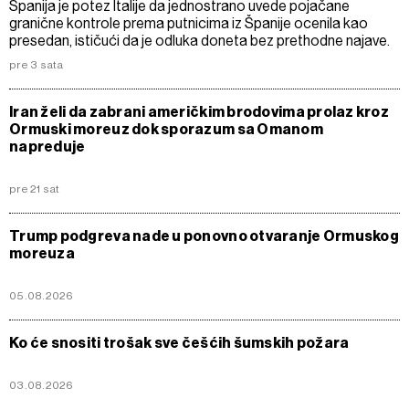
Španija je potez Italije da jednostrano uvede pojačane
granične kontrole prema putnicima iz Španije ocenila kao
presedan, ističući da je odluka doneta bez prethodne najave.
pre 3 sata
Iran želi da zabrani američkim brodovima prolaz kroz
Ormuski moreuz dok sporazum sa Omanom
napreduje
pre 21 sat
Trump podgreva nade u ponovno otvaranje Ormuskog
moreuza
05.08.2026
Ko će snositi trošak sve češćih šumskih požara
03.08.2026