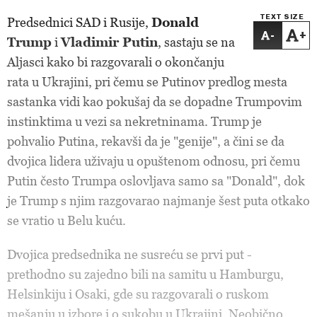
TEXT SIZE
Predsednici SAD i Rusije,
Donald
-
+
Trump
i
Vladimir Putin
, sastaju se na
Aljasci kako bi razgovarali o okončanju
rata u Ukrajini, pri čemu se Putinov predlog mesta
sastanka vidi kao pokušaj da se dopadne Trumpovim
instinktima u vezi sa nekretninama. Trump je
pohvalio Putina, rekavši da je "genije", a čini se da
dvojica lidera uživaju u opuštenom odnosu, pri čemu
Putin često Trumpa oslovljava samo sa "Donald", dok
je Trump s njim razgovarao najmanje šest puta otkako
se vratio u Belu kuću.
Dvojica predsednika ne susreću se prvi put -
prethodno su zajedno bili na samitu u Hamburgu,
Helsinkiju i Osaki, gde su razgovarali o ruskom
mešanju u izbore i o sukobu u Ukrajini. Neobično