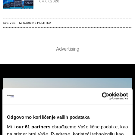
04.07.2026
SVE VESTI IZ RUBRIKE POLITIKA
Odgovorno korišćenje vaših podataka
Mi i
our 61 partners
obrađujemo Vaše lične podatke, kao
na primer broj Vaše IP-adrese, koristeći tehnologiju kao