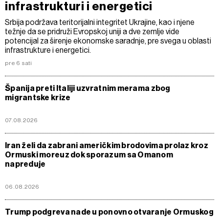
infrastrukturi i energetici
Srbija podržava teritorijalni integritet Ukrajine, kao i njene
težnje da se pridruži Evropskoj uniji a dve zemlje vide
potencijal za širenje ekonomske saradnje, pre svega u oblasti
infrastrukture i energetici.
pre 6 sati
Španija preti Italiji uzvratnim merama zbog
migrantske krize
07.08.2026
Iran želi da zabrani američkim brodovima prolaz kroz
Ormuski moreuz dok sporazum sa Omanom
napreduje
06.08.2026
Trump podgreva nade u ponovno otvaranje Ormuskog