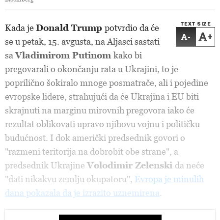
TEXT SIZE
Kada je
Donald Trump
potvrdio da će
-
+
se u petak, 15. avgusta, na Aljasci sastati
sa
Vladimirom Putinom
kako bi
pregovarali o okončanju rata u Ukrajini, to je
poprilično šokiralo mnoge posmatrače, ali i pojedine
evropske lidere, strahujući da će Ukrajina i EU biti
skrajnuti na marginu mirovnih pregovora iako će
rezultat oblikovati upravo njihovu vojnu i političku
budućnost. I dok američki predsednik govori o
"razmeni teritorija na dobrobit obe strane", a
predsednik Ukrajine
Volodimir Zelenski
da neće
"dati nikakvu zemlju okupatoru",
Evropa je minulih
dana pokazala da je izrazito uznemirena
.