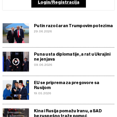
Login/Registracija
Putin razočaran Trumpovim potezima
29.06.2026
Puna usta diplomatije, a rat u Ukrajini
ne jenjava
09.06.2026
EU se priprema za pregovore sa
Rusijom
19.05.2026
Kina i Rusija pomažu Iranu, a SAD
bezuspešno traže pomoć