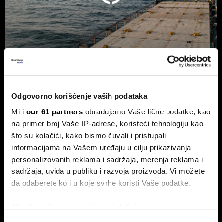
Trump odustao od naknade od 20
odsto za saobraćaj kroz Ormuski
Odgovorno korišćenje vaših podataka
moreuz
Mi i
our 61 partners
obrađujemo Vaše lične podatke, kao
Predsednik SAD Donald Trump odustao je od plana da
na primer broj Vaše IP-adrese, koristeći tehnologiju kao
uvede naknadu od 20 odsto na teret koji prolazi kroz
što su kolačići, kako bismo čuvali i pristupali
Ormuski moreuz, nakon što su saveznici Vašingtona iz
informacijama na Vašem uređaju u cilju prikazivanja
zemalja Persijskog zaliva zatražili da odustane od toga.
personalizovanih reklama i sadržaja, merenja reklama i
sadržaja, uvida u publiku i razvoja proizvoda. Vi možete
da odaberete ko i u koje svrhe koristi Vaše podatke.
Ako dozvolite, takođe bismo želeli da:
Prikupimo podatke o vašoj geografskoj lokaciji