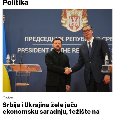
Politika
Opšte
Srbija i Ukrajina žele jaču
ekonomsku saradnju, težište na