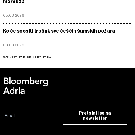
moreuza
05.08.2026
Ko će snositi trošak sve češćih šumskih požara
03.08.2026
SVE VESTI IZ RUBRIKE POLITIKA
Pretplati se na
newsletter