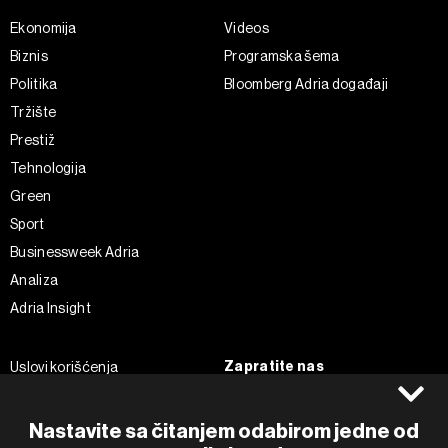
Ekonomija
Videos
Biznis
Programska šema
Politika
Bloomberg Adria događaji
Tržište
Prestiž
Tehnologija
Green
Sport
Businessweek Adria
Analiza
Adria Insight
Zapratite nas
Uslovi korišćenja
Politika Privatnosti
Facebook
Impressum
Instagram
Nastavite sa čitanjem odabirom jedne od