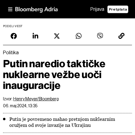
Prijava
Pretplata
PODELI VEST
Politika
Putin naredio taktičke
nuklearne vežbe uoči
inauguracije
Izvor:
Henry Meyer/Bloomberg
06. maj 2024, 13:35
Putin je povremeno mahao pretnjom nuklearnim
oružjem od svoje invazije na Ukrajinu