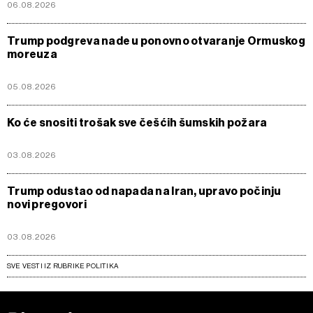
06.08.2026
Trump podgreva nade u ponovno otvaranje Ormuskog
moreuza
05.08.2026
Ko će snositi trošak sve češćih šumskih požara
03.08.2026
Trump odustao od napada na Iran, upravo počinju
novi pregovori
03.08.2026
SVE VESTI IZ RUBRIKE POLITIKA