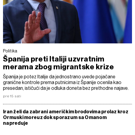
Politika
Španija preti Italiji uzvratnim
merama zbog migrantske krize
Španija je potez Italije da jednostrano uvede pojačane
granične kontrole prema putnicima iz Španije ocenila kao
presedan, ističući da je odluka doneta bez prethodne najave.
pre 15 sati
Iran želi da zabrani američkim brodovima prolaz kroz
Ormuski moreuz dok sporazum sa Omanom
napreduje