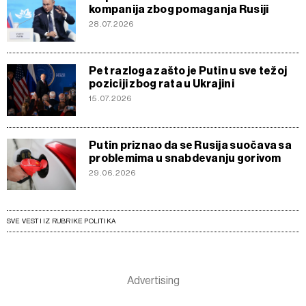
kompanija zbog pomaganja Rusiji
28.07.2026
Pet razloga zašto je Putin u sve težoj
poziciji zbog rata u Ukrajini
15.07.2026
Putin priznao da se Rusija suočava sa
problemima u snabdevanju gorivom
29.06.2026
SVE VESTI IZ RUBRIKE POLITIKA