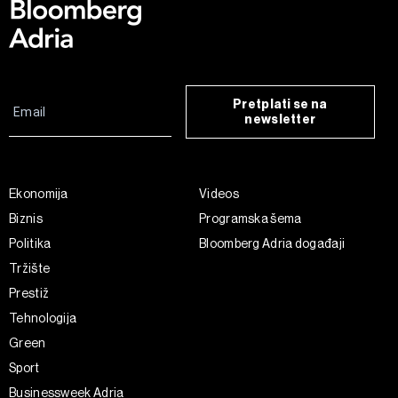
Pretplati se na
newsletter
Ekonomija
Videos
Biznis
Programska šema
Politika
Bloomberg Adria događaji
Tržište
Prestiž
Tehnologija
Green
Sport
Businessweek Adria