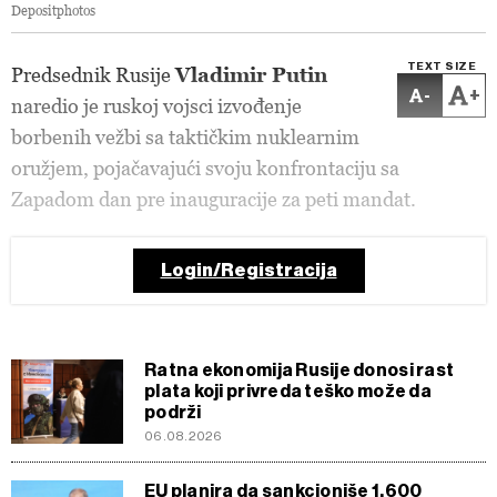
Depositphotos
TEXT SIZE
Predsednik Rusije
Vladimir Putin
-
+
naredio je ruskoj vojsci izvođenje
borbenih vežbi sa taktičkim nuklearnim
oružjem, pojačavajući svoju konfrontaciju sa
Zapadom dan pre inauguracije za peti mandat.
Login/Registracija
Ratna ekonomija Rusije donosi rast
plata koji privreda teško može da
podrži
06.08.2026
EU planira da sankcioniše 1.600