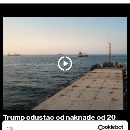
Trump odustao od naknade od 20
odsto za saobraćaj kroz Ormuski