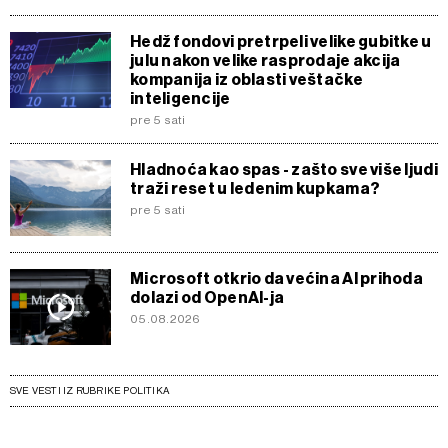
Hedž fondovi pretrpeli velike gubitke u
julu nakon velike rasprodaje akcija
kompanija iz oblasti veštačke
inteligencije
pre 5 sati
Hladnoća kao spas - zašto sve više ljudi
traži reset u ledenim kupkama?
pre 5 sati
Microsoft otkrio da većina AI prihoda
dolazi od OpenAI-ja
05.08.2026
SVE VESTI IZ RUBRIKE POLITIKA