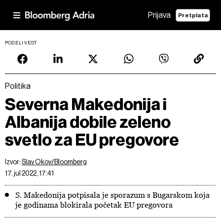
Prijava
Pretplata
PODELI VEST
Politika
Severna Makedonija i
Albanija dobile zeleno
svetlo za EU pregovore
Izvor:
Slav Okov/Bloomberg
17. jul 2022, 17:41
S. Makedonija potpisala je sporazum s Bugarskom koja
je godinama blokirala početak EU pregovora