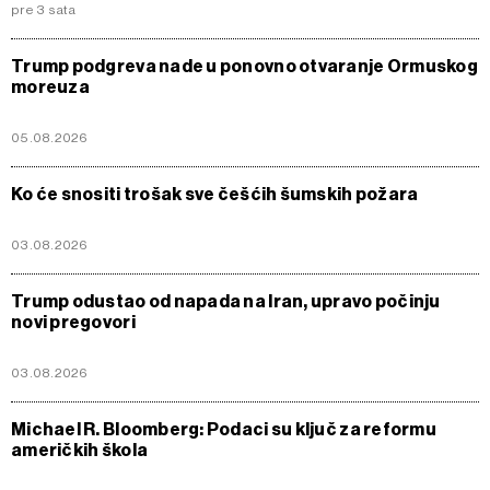
pre 3 sata
Trump podgreva nade u ponovno otvaranje Ormuskog
moreuza
05.08.2026
Ko će snositi trošak sve češćih šumskih požara
03.08.2026
Trump odustao od napada na Iran, upravo počinju
novi pregovori
03.08.2026
Michael R. Bloomberg: Podaci su ključ za reformu
američkih škola