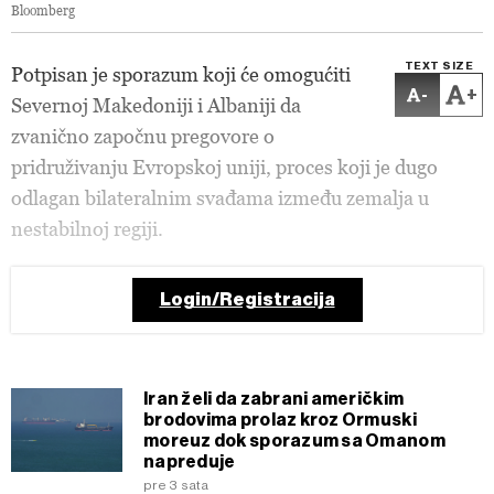
Bloomberg
TEXT SIZE
Potpisan je sporazum koji će omogućiti
-
+
Severnoj Makedoniji i Albaniji da
zvanično započnu pregovore o
pridruživanju Evropskoj uniji, proces koji je dugo
odlagan bilateralnim svađama između zemalja u
nestabilnoj regiji.
Login/Registracija
Iran želi da zabrani američkim
brodovima prolaz kroz Ormuski
moreuz dok sporazum sa Omanom
napreduje
pre 3 sata