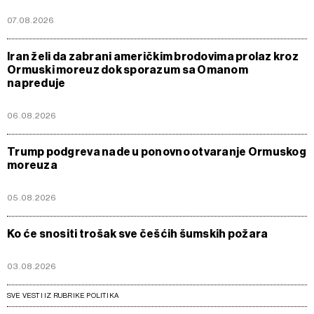
07.08.2026
Iran želi da zabrani američkim brodovima prolaz kroz
Ormuski moreuz dok sporazum sa Omanom
napreduje
06.08.2026
Trump podgreva nade u ponovno otvaranje Ormuskog
moreuza
05.08.2026
Ko će snositi trošak sve češćih šumskih požara
03.08.2026
SVE VESTI IZ RUBRIKE POLITIKA