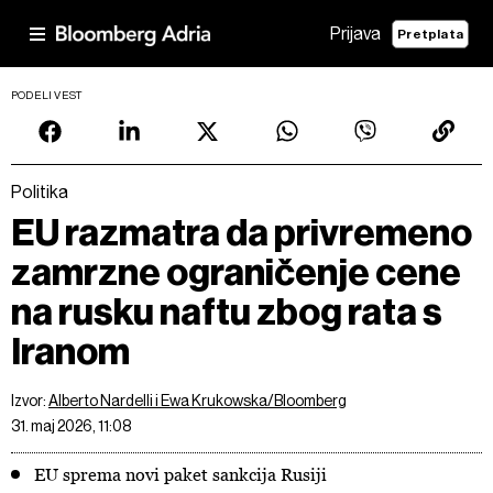
Prijava
Pretplata
PODELI VEST
Politika
EU razmatra da privremeno
zamrzne ograničenje cene
na rusku naftu zbog rata s
Iranom
Izvor:
Alberto Nardelli i Ewa Krukowska/Bloomberg
31. maj 2026, 11:08
EU sprema novi paket sankcija Rusiji