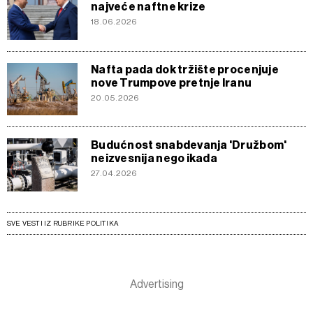
najveće naftne krize
18.06.2026
Nafta pada dok tržište procenjuje
nove Trumpove pretnje Iranu
20.05.2026
Budućnost snabdevanja 'Družbom'
neizvesnija nego ikada
27.04.2026
SVE VESTI IZ RUBRIKE POLITIKA