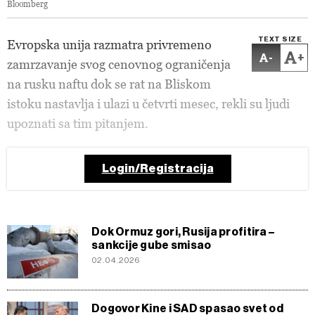
Bloomberg
TEXT SIZE
Evropska unija razmatra privremeno
-
+
zamrzavanje svog cenovnog ograničenja
na rusku naftu dok se rat na Bliskom
istoku nastavlja i ulazi u četvrti mesec, rekli su ljudi
upoznati sa tim pitanjem.
Login/Registracija
Dok Ormuz gori, Rusija profitira –
sankcije gube smisao
02.04.2026
Dogovor Kine i SAD spasao svet od