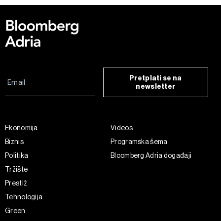
Pretplati se na
newsletter
Ekonomija
Videos
Biznis
Programska šema
Politika
Bloomberg Adria događaji
Tržište
Prestiž
Tehnologija
Green