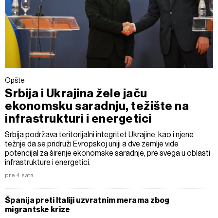
Opšte
Srbija i Ukrajina žele jaču
ekonomsku saradnju, težište na
infrastrukturi i energetici
Srbija podržava teritorijalni integritet Ukrajine, kao i njene
težnje da se pridruži Evropskoj uniji a dve zemlje vide
potencijal za širenje ekonomske saradnje, pre svega u oblasti
infrastrukture i energetici.
pre 4 sata
Španija preti Italiji uzvratnim merama zbog
migrantske krize