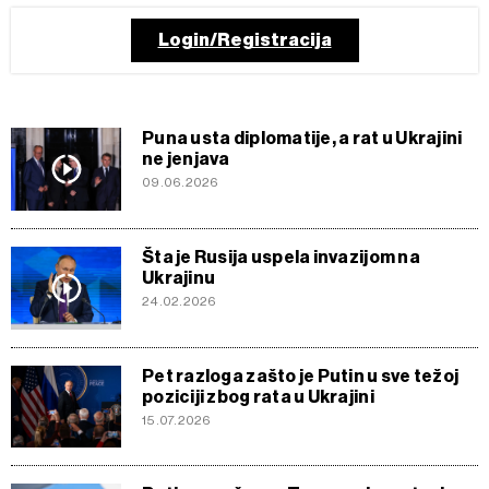
Login/Registracija
Puna usta diplomatije, a rat u Ukrajini
ne jenjava
09.06.2026
Šta je Rusija uspela invazijom na
Ukrajinu
24.02.2026
Pet razloga zašto je Putin u sve težoj
poziciji zbog rata u Ukrajini
15.07.2026