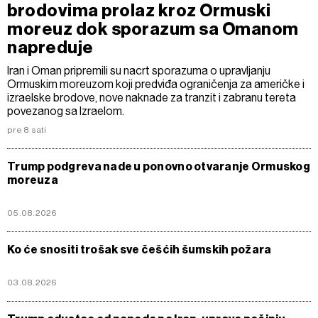
brodovima prolaz kroz Ormuski
moreuz dok sporazum sa Omanom
napreduje
Iran i Oman pripremili su nacrt sporazuma o upravljanju
Ormuskim moreuzom koji predviđa ograničenja za američke i
izraelske brodove, nove naknade za tranzit i zabranu tereta
povezanog sa Izraelom.
pre 8 sati
Trump podgreva nade u ponovno otvaranje Ormuskog
moreuza
05.08.2026
Ko će snositi trošak sve češćih šumskih požara
03.08.2026