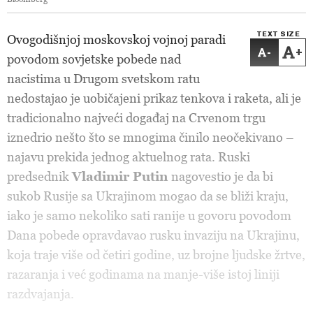
TEXT SIZE
Ovogodišnjoj moskovskoj vojnoj paradi
-
+
povodom sovjetske pobede nad
nacistima u Drugom svetskom ratu
nedostajao je uobičajeni prikaz tenkova i raketa, ali je
tradicionalno najveći događaj na Crvenom trgu
iznedrio nešto što se mnogima činilo neočekivano –
najavu prekida jednog aktuelnog rata. Ruski
predsednik
Vladimir Putin
nagovestio je da bi
sukob Rusije sa Ukrajinom mogao da se bliži kraju,
iako je samo nekoliko sati ranije u govoru povodom
Dana pobede opravdavao rusku invaziju na Ukrajinu,
koja traje više od četiri godine, uz brojne ljudske žrtve,
razaranja i već godinama na manje-više istoj liniji
razdvajanja.