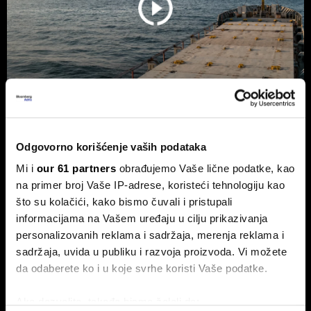
Trump odustao od naknade od 20
Odgovorno korišćenje vaših podataka
odsto za saobraćaj kroz Ormuski
Mi i
our 61 partners
obrađujemo Vaše lične podatke, kao
moreuz
na primer broj Vaše IP-adrese, koristeći tehnologiju kao
Predsednik SAD Donald Trump odustao je od plana da
što su kolačići, kako bismo čuvali i pristupali
uvede naknadu od 20 odsto na teret koji prolazi kroz
Ormuski moreuz, nakon što su saveznici Vašingtona iz
informacijama na Vašem uređaju u cilju prikazivanja
zemalja Persijskog zaliva zatražili da odustane od toga.
personalizovanih reklama i sadržaja, merenja reklama i
sadržaja, uvida u publiku i razvoja proizvoda. Vi možete
da odaberete ko i u koje svrhe koristi Vaše podatke.
Ako dozvolite, takođe bismo želeli da: