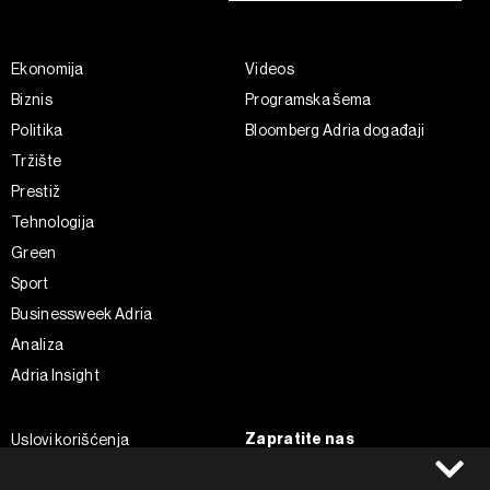
Ekonomija
Videos
Biznis
Programska šema
Politika
Bloomberg Adria događaji
Tržište
Prestiž
Tehnologija
Green
Sport
Businessweek Adria
Analiza
Adria Insight
Zapratite nas
Uslovi korišćenja
Politika Privatnosti
Facebook