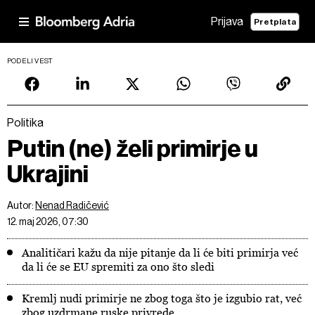
Prijava
Pretplata
PODELI VEST
Politika
Putin (ne) želi primirje u
Ukrajini
Autor:
Nenad Radičević
12. maj 2026, 07:30
Analitičari kažu da nije pitanje da li će biti primirja već
da li će se EU spremiti za ono što sledi
Kremlj nudi primirje ne zbog toga što je izgubio rat, već
zbog uzdrmane ruske privrede