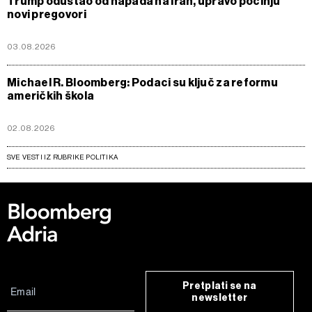
Trump odustao od napada na Iran, upravo počinju
novi pregovori
03.08.2026
Michael R. Bloomberg: Podaci su ključ za reformu
američkih škola
02.08.2026
SVE VESTI IZ RUBRIKE POLITIKA
Pretplati se na
newsletter