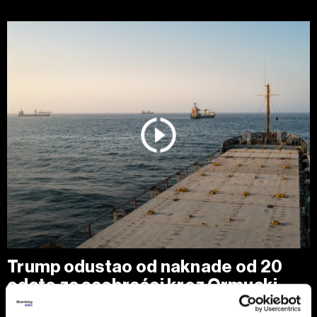
Trump odustao od naknade od 20
odsto za saobraćaj kroz Ormuski
moreuz