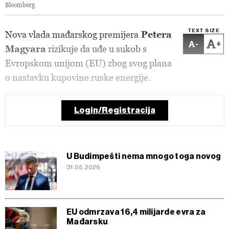
Bloomberg
TEXT SIZE
Nova vlada mađarskog premijera
Petera
-
+
Magyara
rizikuje da uđe u sukob s
Evropskom unijom (EU) zbog svog plana
o nastavku kupovine ruske energije.
Login/Registracija
U Budimpešti nema mnogo toga novog
31.05.2026
EU odmrzava 16,4 milijarde evra za
Mađarsku