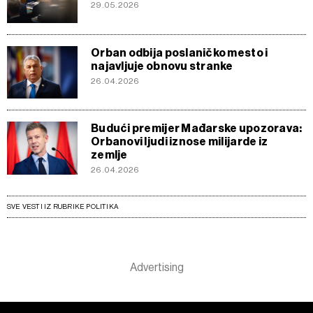
29.05.2026
Orban odbija poslaničko mesto i
najavljuje obnovu stranke
26.04.2026
Budući premijer Mađarske upozorava:
Orbanovi ljudi iznose milijarde iz
zemlje
26.04.2026
SVE VESTI IZ RUBRIKE POLITIKA