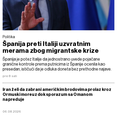
Politika
Španija preti Italiji uzvratnim
merama zbog migrantske krize
Španija je potez Italije da jednostrano uvede pojačane
granične kontrole prema putnicima iz Španije ocenila kao
presedan, ističući da je odluka doneta bez prethodne najave.
pre 8 sati
Iran želi da zabrani američkim brodovima prolaz kroz
Ormuski moreuz dok sporazum sa Omanom
napreduje
06.08.2026