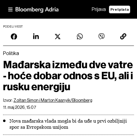
Prijava
Pretplata
PODELI VEST
Politika
Mađarska između dve vatre
- hoće dobar odnos s EU, ali i
rusku energiju
Izvor:
Zoltan Simon i Marton Kasnyik/Bloomberg
11. maj 2026, 15:07
Nova mađarska vlada mogla bi da uđe u prvi ozbiljniji
spor sa Evropskom unijom