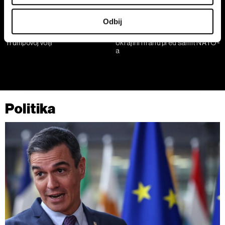
podaci i podesite željene opcije u
odeljku sa detaljima
.
U svakom trenutku možete da promenite ili povučete
Odbij
saglasnost u Deklaraciji o kolačićima.
NATO prepušten Evropljanima i
Putin i Trump razgovarali o
Trumpovoj volji
Ukrajini i Iranu pred samit NATO-
Zajednički rukovaoci su HD-WIN ARENA SPORT d.o.o. i
a
Partneri
. Više o podacima koje obrađujemo kao i o
vašim pravima pročitajte u našoj
Politici privatnosti
, a o
kolačićima i drugim sličnim tehnologijama u
Politici
kolačića
.
Politika
Kolačiće u bilo kojem trenutku možete ponovno ažurirati
klikom na „Prikaži detalje“. Pristanak možete u bilo kojem
trenutku opozvati bez negativnih posledica.