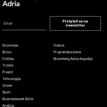
Pretplati se na
newsletter
Ekonomija
Videos
Biznis
Programska šema
Politika
Bloomberg Adria događaji
Tržište
Prestiž
Tehnologija
Green
Sport
Businessweek Adria
Analiza