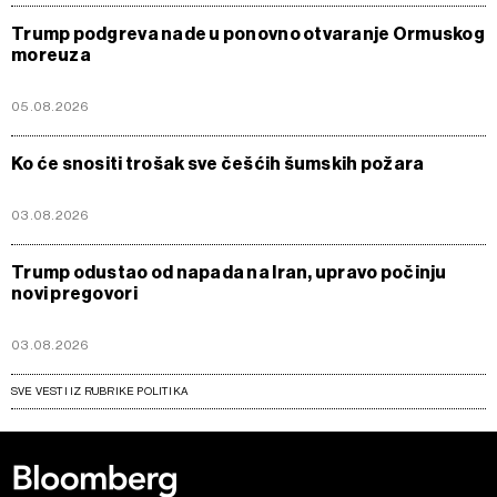
Trump podgreva nade u ponovno otvaranje Ormuskog
moreuza
05.08.2026
Ko će snositi trošak sve češćih šumskih požara
03.08.2026
Trump odustao od napada na Iran, upravo počinju
novi pregovori
03.08.2026
SVE VESTI IZ RUBRIKE POLITIKA