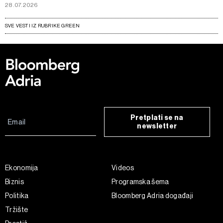
28.07.2026
SVE VESTI IZ RUBRIKE GREEN
Pretplati se na
newsletter
Ekonomija
Videos
Biznis
Programska šema
Politika
Bloomberg Adria događaji
Tržište