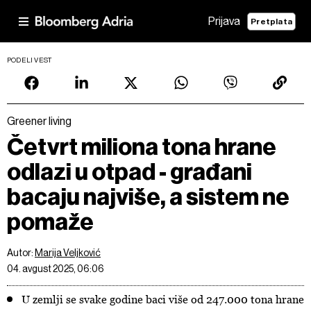
Prijava
Pretplata
PODELI VEST
Greener living
Četvrt miliona tona hrane
odlazi u otpad - građani
bacaju najviše, a sistem ne
pomaže
Autor:
Marija Veljković
04. avgust 2025, 06:06
U zemlji se svake godine baci više od 247.000 tona hrane