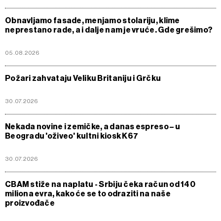
Obnavljamo fasade, menjamo stolariju, klime
neprestano rade, a i dalje nam je vruće. Gde grešimo?
05.08.2026
Požari zahvataju Veliku Britaniju i Grčku
30.07.2026
Nekada novine i zemičke, a danas espreso – u
Beogradu 'oživeo' kultni kiosk K67
30.07.2026
CBAM stiže na naplatu - Srbiju čeka račun od 140
miliona evra, kako će se to odraziti na naše
proizvođače