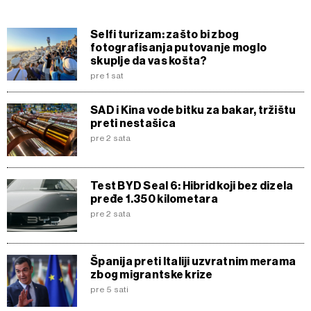
Selfi turizam: zašto bi zbog
fotografisanja putovanje moglo
skuplje da vas košta?
pre 1 sat
SAD i Kina vode bitku za bakar, tržištu
preti nestašica
pre 2 sata
Test BYD Seal 6: Hibrid koji bez dizela
pređe 1.350 kilometara
pre 2 sata
Španija preti Italiji uzvratnim merama
zbog migrantske krize
pre 5 sati