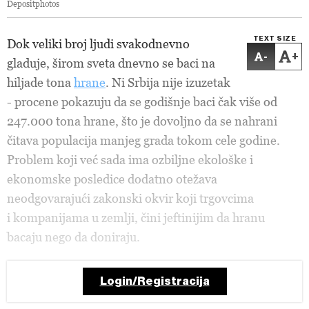
Depositphotos
TEXT SIZE
Dok veliki broj ljudi svakodnevno
-
+
gladuje, širom sveta dnevno se baci na
hiljade tona
hrane
. Ni Srbija nije izuzetak
- procene pokazuju da se godišnje baci čak više od
247.000 tona hrane, što je dovoljno da se nahrani
čitava populacija manjeg grada tokom cele godine.
Problem koji već sada ima ozbiljne ekološke i
ekonomske posledice dodatno otežava
neodgovarajući zakonski okvir koji trgovcima
i kompanijama u zemlji, čini jeftinijim da hranu
bacaju nego da doniraju.
Login/Registracija