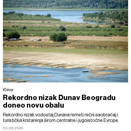
Klima
Rekordno nizak Dunav Beogradu
doneo novu obalu
Rekordno nizak vodostaj Dunava remeti rečni saobraćaj i
turistička krstarenja širom centralne i jugoistočne Evrope.
05.08.2026