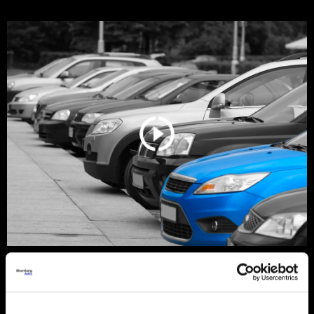
Srbija još vozi stare dizelaše, ali
tržište se menja zbog pravila EU
Polovni automobili stari 10 do 15 godina i dalje su
najtraženiji izbor kupaca u Srbiji, uz dominaciju dizelaša.