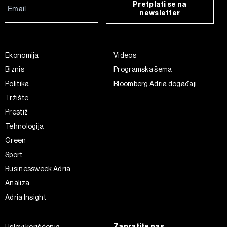
Pretplati se na
newsletter
Ekonomija
Videos
Biznis
Programska šema
Politika
Bloomberg Adria događaji
Tržište
Prestiž
Tehnologija
Green
Sport
Businessweek Adria
Analiza
Adria Insight
Zapratite nas