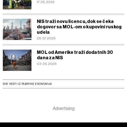
17.06.2026
NIS traži novu licencu, dok se čeka
dogovor sa MOL-om o kupovini ruskog
udela
28.07.2026
MOL od Amerike traži dodatnih 30
dana za NIS
03.06.2026
SVE VESTI IZ RUBRIKE EKONOMIJA