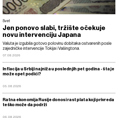
Svet
Jen ponovo slabi, tržište očekuje
novu intervenciju Japana
Valuta je izgubila gotovo polovinu dobitaka ostvarenih posle
zajedničke intervencije Tokija i Vašingtona.
07.08.2026
Inflacija u Srbiji najniža u poslednjih pet godina - šta je
može opet podići?
05.08.2026
Ratna ekonomija Rusije donosi rast plata koji privreda
teško može da podrži
06.08.2026