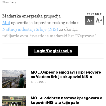
Bloomberg
TEXT SIZE
Mađarska energetska grupacija
-
+
Mol
ugovorila je kupovinu ruskog udela u
Naftnoj industriji Srbije (NIS)
za oko 1,4
milijarde evra, izvestio je mađarski list "Népszava".
Login/Registracija
MOL: Uspešno smo završili pregovore
sa Vladom Srbije o kupovini NIS-a
10.06.2026
MOL-u odobren nastavak pregovora o
kupovini NIS-a, akcije pale