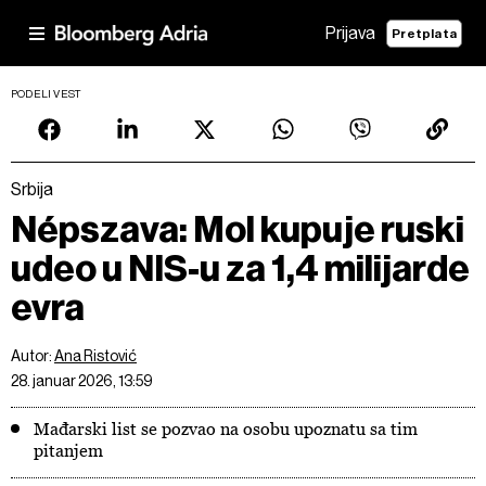
Prijava
Pretplata
PODELI VEST
Srbija
Népszava: Mol kupuje ruski
udeo u NIS-u za 1,4 milijarde
evra
Autor:
Ana Ristović
28. januar 2026, 13:59
Mađarski list se pozvao na osobu upoznatu sa tim
pitanjem