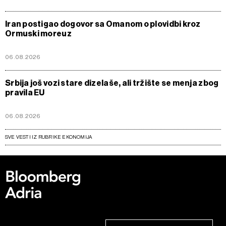
Iran postigao dogovor sa Omanom o plovidbi kroz
Ormuski moreuz
06.08.2026
Srbija još vozi stare dizelaše, ali tržište se menja zbog
pravila EU
06.08.2026
SVE VESTI IZ RUBRIKE EKONOMIJA