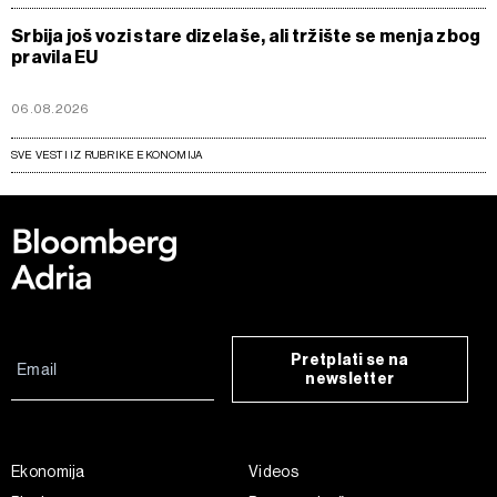
Srbija još vozi stare dizelaše, ali tržište se menja zbog
pravila EU
06.08.2026
SVE VESTI IZ RUBRIKE EKONOMIJA
Pretplati se na
newsletter
Ekonomija
Videos