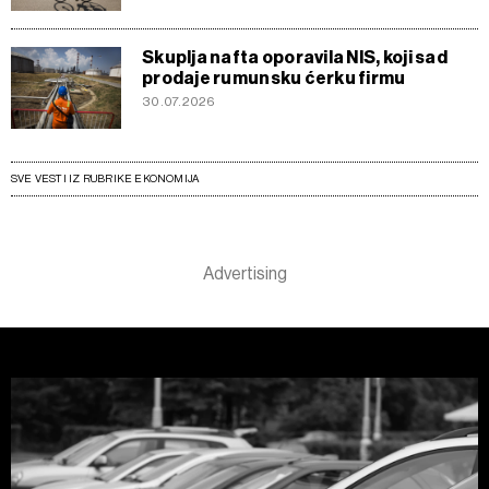
Skuplja nafta oporavila NIS, koji sad
prodaje rumunsku ćerku firmu
30.07.2026
SVE VESTI IZ RUBRIKE EKONOMIJA