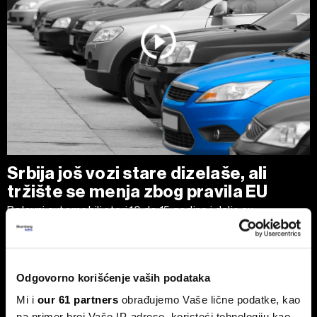
Srbija još vozi stare dizelaše, ali
tržište se menja zbog pravila EU
Polovni automobili stari 10 do 15 godina i dalje su
najtraženiji izbor kupaca u Srbiji, uz dominaciju dizelaša.
Odgovorno korišćenje vaših podataka
Mi i
our 61 partners
obrađujemo Vaše lične podatke, kao
na primer broj Vaše IP-adrese, koristeći tehnologiju kao