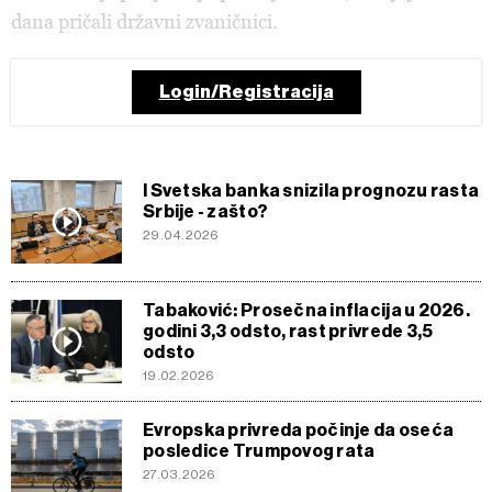
dana pričali državni zvaničnici.
Login/Registracija
I Svetska banka snizila prognozu rasta
Srbije - zašto?
29.04.2026
Tabaković: Prosečna inflacija u 2026.
godini 3,3 odsto, rast privrede 3,5
odsto
19.02.2026
Evropska privreda počinje da oseća
posledice Trumpovog rata
27.03.2026