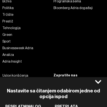
Biznis
Programska šema
Politika
Bloomberg Adria događaji
Tržište
Prestiž
Tehnologija
Green
Sport
Businessweek Adria
Analiza
Adria Insight
Zapratite nas
Uslovi korišćenja
Politika Privatnosti
Facebook
Impressum
Instagram
Nastavite sa čitanjem odabirom jedne od
opcija ispod
Politika kolačića
Twitter
Marketing
Linkedin
BESPLATNI NALOG
PRETPLATA