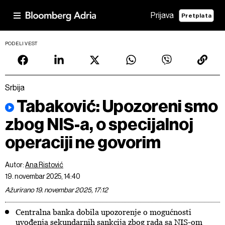
Prijava
Pretplata
PODELI VEST
Srbija
Tabaković: Upozoreni smo
zbog NIS-a, o specijalnoj
operaciji ne govorim
Autor:
Ana Ristović
19. novembar 2025, 14:40
Ažurirano 19. novembar 2025, 17:12
Centralna banka dobila upozorenje o mogućnosti
uvođenja sekundarnih sankcija zbog rada sa NIS-om