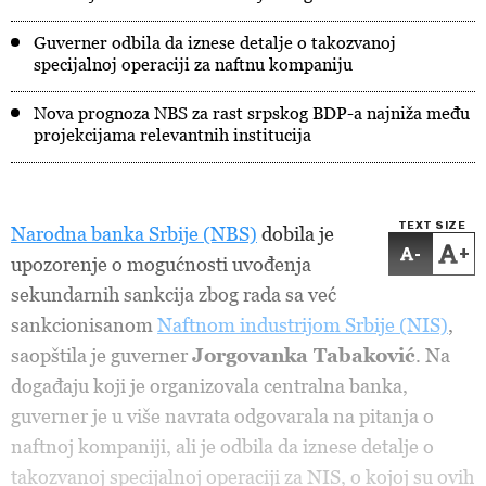
Guverner odbila da iznese detalje o takozvanoj
specijalnoj operaciji za naftnu kompaniju
Nova prognoza NBS za rast srpskog BDP-a najniža među
projekcijama relevantnih institucija
TEXT SIZE
Narodna banka Srbije (NBS)
dobila je
-
+
upozorenje o mogućnosti uvođenja
sekundarnih sankcija zbog rada sa već
sankcionisanom
Naftnom industrijom Srbije (NIS)
,
saopštila je guverner
Jorgovanka Tabaković
. Na
događaju koji je organizovala centralna banka,
guverner je u više navrata odgovarala na pitanja o
naftnoj kompaniji, ali je odbila da iznese detalje o
takozvanoj specijalnoj operaciji za NIS, o kojoj su ovih