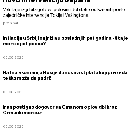
novu intervenciju Japana
Valuta je izgubila gotovo polovinu dobitaka ostvarenih posle
zajedničke intervencije Tokija i Vašingtona.
pre 6 sati
Inflacija u Srbiji najniža u poslednjih pet godina - šta je
može opet podići?
05.08.2026
Ratna ekonomija Rusije donosi rast plata koji privreda
teško može da podrži
06.08.2026
Iran postigao dogovor sa Omanom o plovidbi kroz
Ormuski moreuz
06.08.2026