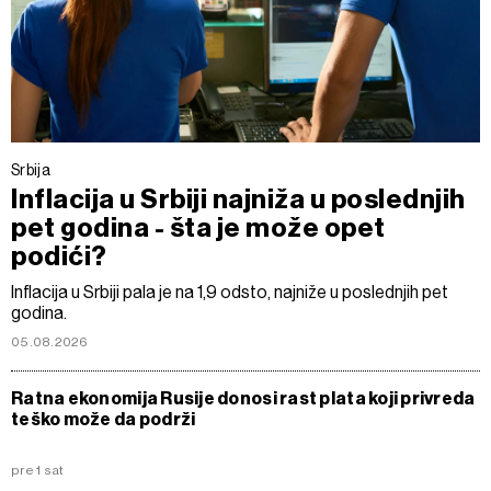
Srbija
Inflacija u Srbiji najniža u poslednjih
pet godina - šta je može opet
podići?
Inflacija u Srbiji pala je na 1,9 odsto, najniže u poslednjih pet
godina.
05.08.2026
Ratna ekonomija Rusije donosi rast plata koji privreda
teško može da podrži
pre 1 sat