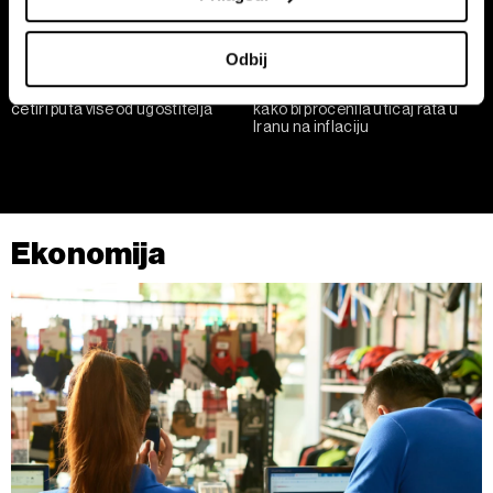
podaci i podesite željene opcije u
odeljku sa detaljima
.
U svakom trenutku možete da promenite ili povučete
Odbij
saglasnost u Deklaraciji o kolačićima.
Programeri u Srbiji zarađuju
ECB zadržala kamatne stope
četiri puta više od ugostitelja
kako bi procenila uticaj rata u
Zajednički rukovaoci su HD-WIN ARENA SPORT d.o.o. i
Iranu na inflaciju
Partneri
. Više o podacima koje obrađujemo kao i o
vašim pravima pročitajte u našoj
Politici privatnosti
, a o
kolačićima i drugim sličnim tehnologijama u
Politici
kolačića
.
Ekonomija
Kolačiće u bilo kojem trenutku možete ponovno ažurirati
klikom na „Prikaži detalje“. Pristanak možete u bilo kojem
trenutku opozvati bez negativnih posledica.