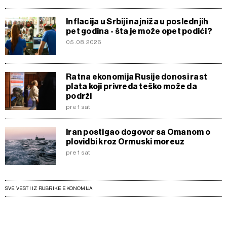
Inflacija u Srbiji najniža u poslednjih
pet godina - šta je može opet podići?
05.08.2026
Ratna ekonomija Rusije donosi rast
plata koji privreda teško može da
podrži
pre 1 sat
Iran postigao dogovor sa Omanom o
plovidbi kroz Ormuski moreuz
pre 1 sat
SVE VESTI IZ RUBRIKE EKONOMIJA