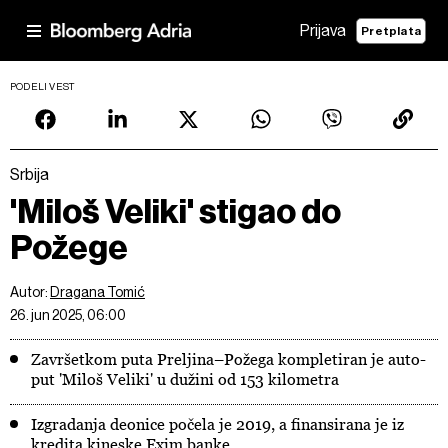
Prijava
Pretplata
PODELI VEST
Srbija
'Miloš Veliki' stigao do
Požege
Autor:
Dragana Tomić
26. jun 2025, 06:00
Završetkom puta Preljina–Požega kompletiran je auto-
put 'Miloš Veliki' u dužini od 153 kilometra
Izgradanja deonice počela je 2019, a finansirana je iz
kredita kineske Exim banke