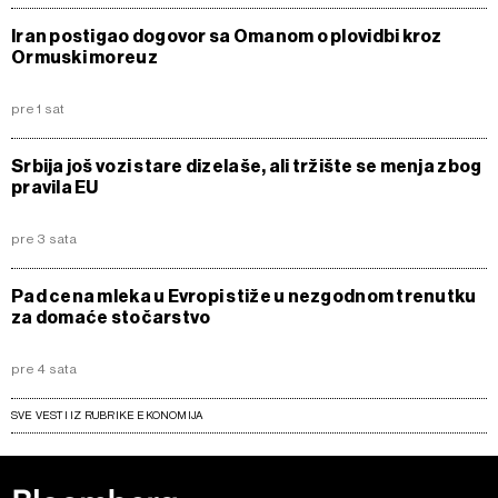
Iran postigao dogovor sa Omanom o plovidbi kroz
Ormuski moreuz
pre 1 sat
Srbija još vozi stare dizelaše, ali tržište se menja zbog
pravila EU
pre 3 sata
Pad cena mleka u Evropi stiže u nezgodnom trenutku
za domaće stočarstvo
pre 4 sata
SVE VESTI IZ RUBRIKE EKONOMIJA