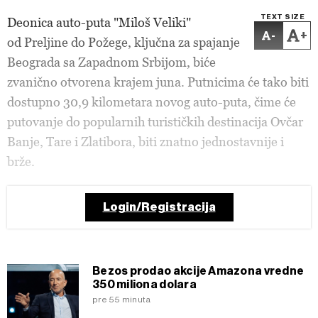
TEXT SIZE
Deonica auto-puta "Miloš Veliki"
-
+
od Preljine do Požege, ključna za spajanje
Beograda sa Zapadnom Srbijom, biće
zvanično otvorena krajem juna. Putnicima će tako biti
dostupno 30,9 kilometara novog auto-puta, čime će
putovanje do popularnih turističkih destinacija Ovčar
Banje, Tare i Zlatibora, biti znatno jednostavnije i
brže.
Login/Registracija
Bezos prodao akcije Amazona vredne
350 miliona dolara
pre 55 minuta