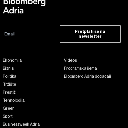
Pretplati se na
newsletter
Ekonomija
Videos
Biznis
Programska šema
Politika
Bloomberg Adria događaji
Tržište
Prestiž
Tehnologija
Green
Sport
Businessweek Adria