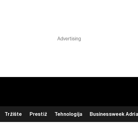
Tržište
Prestiž
Tehnologija
Businessweek Adri