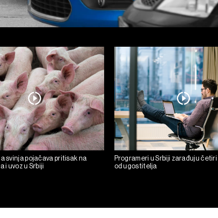
a svinja pojačava pritisak na
Programeri u Srbiji zarađuju četiri
 i uvoz u Srbiji
od ugostitelja