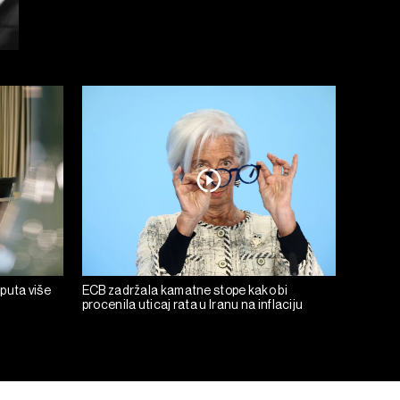
 puta više
ECB zadržala kamatne stope kako bi
procenila uticaj rata u Iranu na inflaciju