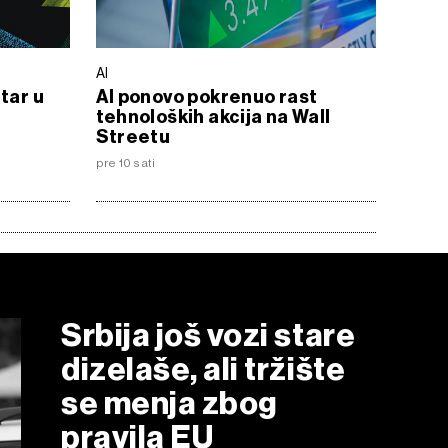
AI
tar u
AI ponovo pokrenuo rast
tehnoloških akcija na Wall
Streetu
pre 10 sati
Srbija još vozi stare
dizelaše, ali tržište
se menja zbog
pravila EU