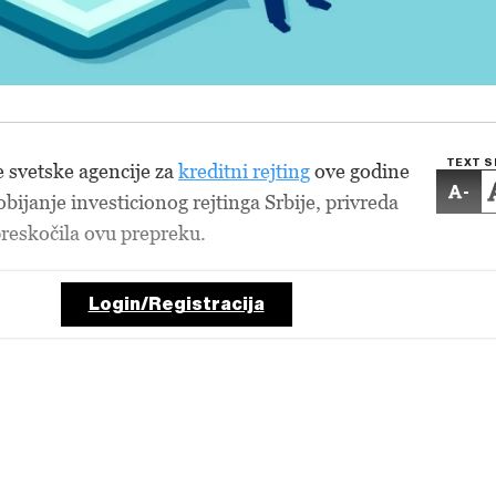
TEXT S
 svetske agencije za
kreditni rejting
ove godine
-
obijanje investicionog rejtinga Srbije, privreda
reskočila ovu prepreku.
Login/Registracija