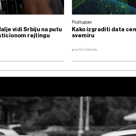
Pod lupom
dalje vidi Srbiju na putu
Kako izgraditi data cen
sticionom rejtingu
svemiru
pre 53 minuta