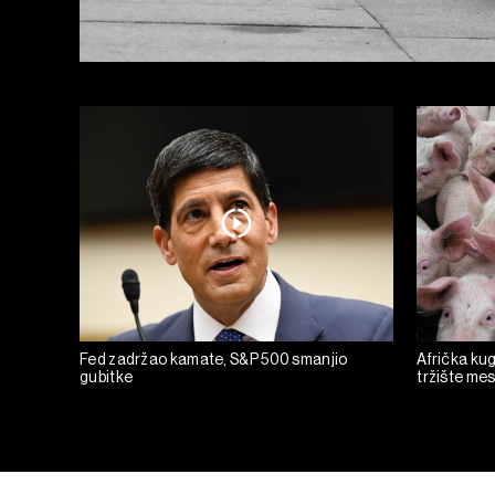
Fed zadržao kamate, S&P 500 smanjio
Afrička kug
gubitke
tržište mesa