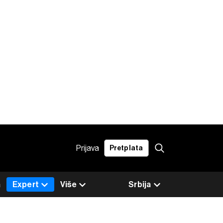
Prijava
Pretplata
a
Expert
Više
Srbija