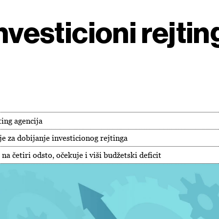
nvesticioni rejtin
ting agencija
je za dobijanje investicionog rejtinga
a četiri odsto, očekuje i viši budžetski deficit