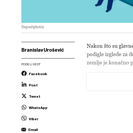
Depositphotos
Nakon što su glavne
Branislav Urošević
podigle izglede za d
zemlje je konačno p
PODELI VEST
Facebook
Post
Tweet
WhatsApp
Viber
Email