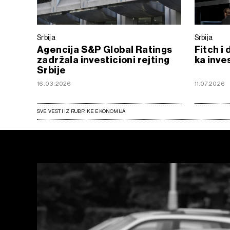
Srbija
Srbija
Agencija S&P Global Ratings
Fitch i 
zadržala investicioni rejting
ka inve
Srbije
16.03.2026
11.07.2026
SVE VESTI IZ RUBRIKE EKONOMIJA