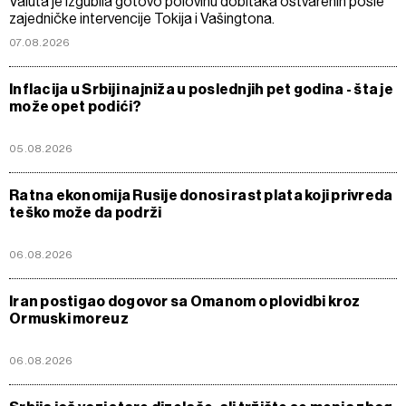
Valuta je izgubila gotovo polovinu dobitaka ostvarenih posle
zajedničke intervencije Tokija i Vašingtona.
07.08.2026
Inflacija u Srbiji najniža u poslednjih pet godina - šta je
može opet podići?
05.08.2026
Ratna ekonomija Rusije donosi rast plata koji privreda
teško može da podrži
06.08.2026
Iran postigao dogovor sa Omanom o plovidbi kroz
Ormuski moreuz
06.08.2026