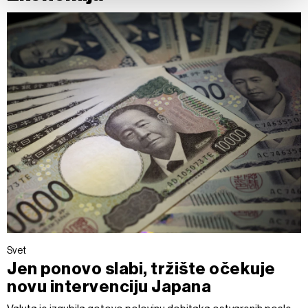
vašim pravima pročitajte u našoj
Politici privatnosti
, a o
kolačićima i drugim sličnim tehnologijama u
Politici
kolačića
.
Kolačiće u bilo kojem trenutku možete ponovno ažurirati
klikom na „Prikaži detalje“. Pristanak možete u bilo kojem
trenutku opozvati bez negativnih posledica.
Svet
Jen ponovo slabi, tržište očekuje
novu intervenciju Japana