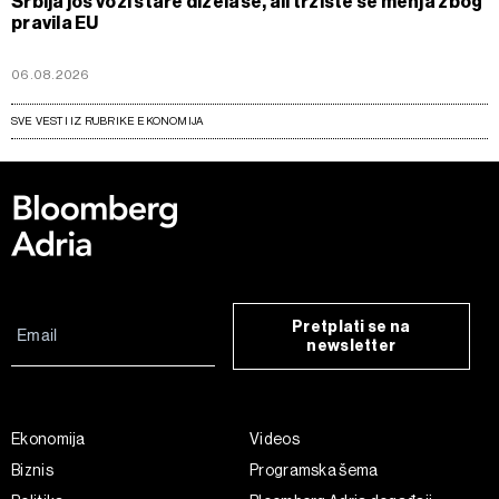
Srbija još vozi stare dizelaše, ali tržište se menja zbog
pravila EU
06.08.2026
SVE VESTI IZ RUBRIKE EKONOMIJA
Pretplati se na
newsletter
Ekonomija
Videos
Biznis
Programska šema