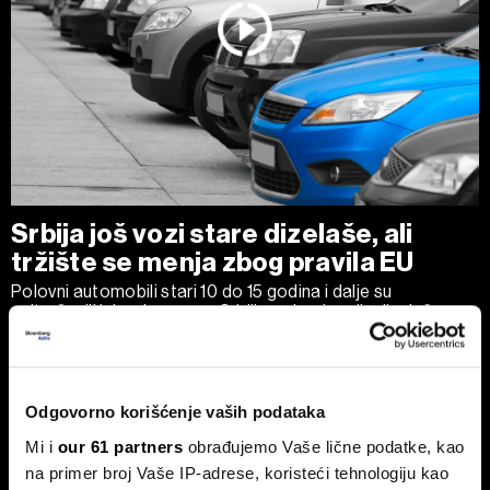
Srbija još vozi stare dizelaše, ali
tržište se menja zbog pravila EU
Polovni automobili stari 10 do 15 godina i dalje su
najtraženiji izbor kupaca u Srbiji, uz dominaciju dizelaša.
Odgovorno korišćenje vaših podataka
Mi i
our 61 partners
obrađujemo Vaše lične podatke, kao
na primer broj Vaše IP-adrese, koristeći tehnologiju kao