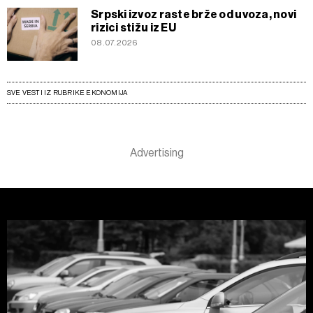
Srpski izvoz raste brže od uvoza, novi
rizici stižu iz EU
08.07.2026
SVE VESTI IZ RUBRIKE EKONOMIJA