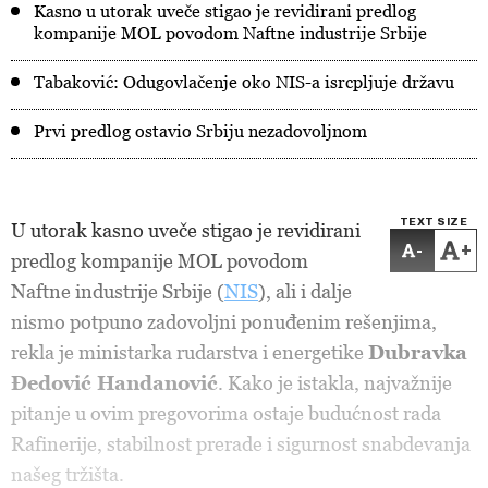
Kasno u utorak uveče stigao je revidirani predlog
kompanije MOL povodom Naftne industrije Srbije
Tabaković: Odugovlačenje oko NIS-a isrcpljuje državu
Prvi predlog ostavio Srbiju nezadovoljnom
TEXT SIZE
U utorak kasno uveče stigao je revidirani
-
+
predlog kompanije MOL povodom
Naftne industrije Srbije (
NIS
), ali i dalje
nismo potpuno zadovoljni ponuđenim rešenjima,
rekla je ministarka rudarstva i energetike
Dubravka
Đedović Handanović
. Kako je istakla, najvažnije
pitanje u ovim pregovorima ostaje budućnost rada
Rafinerije, stabilnost prerade i sigurnost snabdevanja
našeg tržišta.