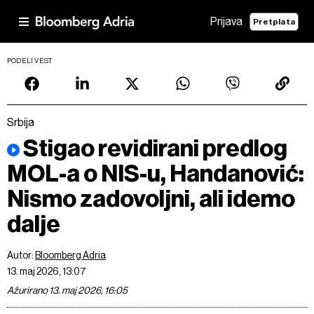
Prijava
Pretplata
PODELI VEST
Srbija
Stigao revidirani predlog
MOL-a o NIS-u, Handanović:
Nismo zadovoljni, ali idemo
dalje
Autor:
Bloomberg Adria
13. maj 2026, 13:07
Ažurirano 13. maj 2026, 16:05