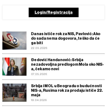
Login/Registracija
Danas ističe rok za NIS, Pavlović: Ako
do sada nema dogovora, teško da će
ga biti
22.05.2026
Đedović Handanović: Srbija
nezadovoljna predlogom Mola oko NIS-
a, čekamo novi
07.05.2026
Srbija i MOL u Beogradu o budućnosti
NIS-a, Rusima rok za prodaju ističe 22.
maja
19.04.2026