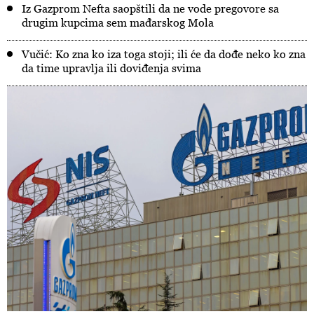
Iz Gazprom Nefta saopštili da ne vode pregovore sa
drugim kupcima sem mađarskog Mola
Vučić: Ko zna ko iza toga stoji; ili će da dođe neko ko zna
da time upravlja ili doviđenja svima