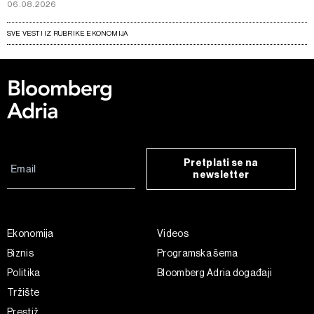
06.08.2026
SVE VESTI IZ RUBRIKE EKONOMIJA
Pretplati se na
newsletter
Ekonomija
Videos
Biznis
Programska šema
Politika
Bloomberg Adria događaji
Tržište
Prestiž