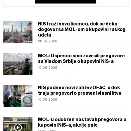
NIS traži novu licencu, dok se čeka
dogovor sa MOL-om o kupovini ruskog
udela
28.07.2026
MOL: Uspešno smo završili pregovore
sa Vladom Srbije o kupovini NIS-a
10.06.2026
NIS podneo novi zahtev OFAC-u dok
traju pregovori o promeni vlasništva
10.06.2026
MOL-u odobren nastavak pregovora o
kupovini NIS-a, akcije pale