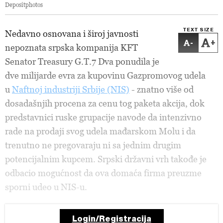
Depositphotos
TEXT SIZE
Nedavno osnovana i široj javnosti
-
+
nepoznata srpska kompanija KFT
Senator Treasury G.T.7 Dva ponudila je
dve milijarde evra za kupovinu Gazpromovog udela
u
Naftnoj industriji Srbije (NIS)
- znatno više od
dosadašnjih procena za cenu tog paketa akcija, dok
predstavnici ruske grupacije navode da intenzivno
rade na prodaji svog udela mađarskom Molu i da
trenutno ne pregovaraju ni sa jednim drugim
potencijalnim kupcem. Srpski državni vrh takođe je
odbacio mogućnost da ova domaća firma preuzme
sporni udeo u NIS-u.
Login/Registracija