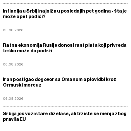
Inflacija u Srbiji najniža u poslednjih pet godina - šta je
može opet podići?
05.08.2026
Ratna ekonomija Rusije donosi rast plata koji privreda
teško može da podrži
06.08.2026
Iran postigao dogovor sa Omanom o plovidbi kroz
Ormuski moreuz
06.08.2026
Srbija još vozi stare dizelaše, ali tržište se menja zbog
pravila EU