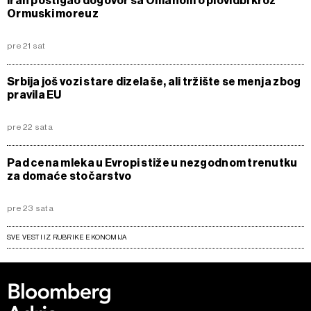
Iran postigao dogovor sa Omanom o plovidbi kroz
Ormuski moreuz
pre 21 sat
Srbija još vozi stare dizelaše, ali tržište se menja zbog
pravila EU
pre 22 sata
Pad cena mleka u Evropi stiže u nezgodnom trenutku
za domaće stočarstvo
pre 23 sata
SVE VESTI IZ RUBRIKE EKONOMIJA