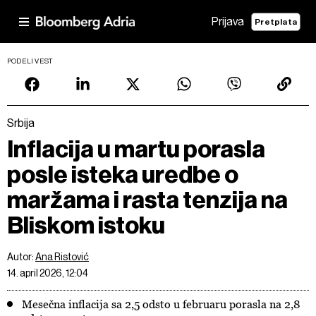
Prijava
Pretplata
PODELI VEST
Srbija
Inflacija u martu porasla
posle isteka uredbe o
maržama i rasta tenzija na
Bliskom istoku
Autor:
Ana Ristović
14. april 2026, 12:04
Mesečna inflacija sa 2,5 odsto u februaru porasla na 2,8