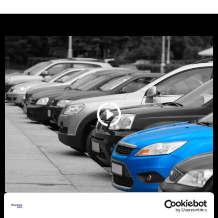
Srbija još vozi stare dizelaše, ali
tržište se menja zbog pravila EU