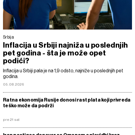
Srbija
Inflacija u Srbiji najniža u poslednjih
pet godina - šta je može opet
podići?
Inflacija u Srbiji pala je na 1,9 odsto, najniže u poslednjih pet
godina.
05.08.2026
Ratna ekonomija Rusije donosi rast plata koji privreda
teško može da podrži
pre 21 sat