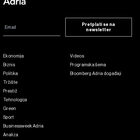
Pretplati se na
newsletter
Ekonomija
Videos
Biznis
Programska šema
Politika
Bloomberg Adria događaji
Tržište
Prestiž
Tehnologija
Green
Sport
Businessweek Adria
Analiza