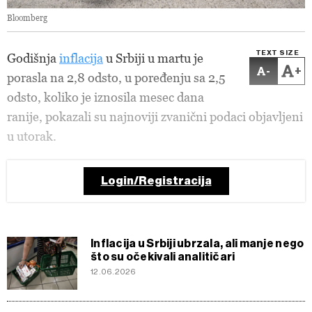
Bloomberg
TEXT SIZE
Godišnja
inflacija
u Srbiji u martu je
-
+
porasla na 2,8 odsto, u poređenju sa 2,5
odsto, koliko je iznosila mesec dana
ranije, pokazali su najnoviji zvanični podaci objavljeni
u utorak.
Login/Registracija
Inflacija u Srbiji ubrzala, ali manje nego
što su očekivali analitičari
12.06.2026