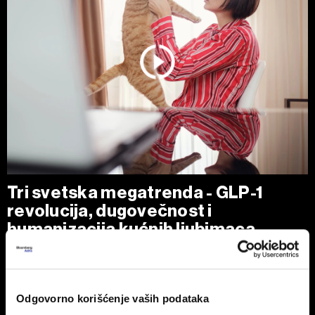
Tri svetska megatrenda - GLP-1
revolucija, dugovečnost i
humanizacija kućnih ljubimaca
Nakon što su GLP-1 lekovi poput "ozempica" i "wegovyja"
stvorili jednu od najvećih farmaceutskih kategorija u istoriji,
nova prilika pojavljuje se u industriji kućnih ljubimaca.
Odgovorno korišćenje vaših podataka