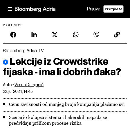
Prijava
Pretplata
PODELI VEST
Bloomberg Adria TV
Lekcije iz Crowdstrike
fijaska - ima li dobrih đaka?
Autor:
Vesna Damjanić
22. jul 2024, 14:45
Cenu zavisnosti od manjeg broja kompanija plaćamo svi
Scenario kolapsa sistema i hakerskih napada se
predviđaju prilikom procene rizika