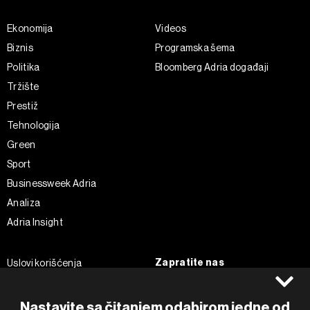
Ekonomija
Videos
Biznis
Programska šema
Politika
Bloomberg Adria događaji
Tržište
Prestiž
Tehnologija
Green
Sport
Businessweek Adria
Analiza
Adria Insight
Zapratite nas
Uslovi korišćenja
Politika Privatnosti
Facebook
Impressum
Instagram
Nastavite sa čitanjem odabirom jedne od