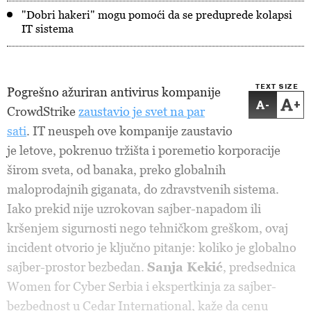
"Dobri hakeri" mogu pomoći da se preduprede kolapsi
IT sistema
TEXT SIZE
Pogrešno ažuriran antivirus kompanije
-
+
CrowdStrike
zaustavio je svet na par
sati
. IT neuspeh ove kompanije zaustavio
je letove, pokrenuo tržišta i poremetio korporacije
širom sveta, od banaka, preko globalnih
maloprodajnih giganata, do zdravstvenih sistema.
Iako prekid nije uzrokovan sajber-napadom ili
kršenjem sigurnosti nego tehničkom greškom, ovaj
incident otvorio je ključno pitanje: koliko je globalno
sajber-prostor bezbedan.
Sanja Kekić
, predsednica
Women for Cyber Serbia i ekspertkinja za sajber-
bezbednost u Cedar International, kaže da cenu