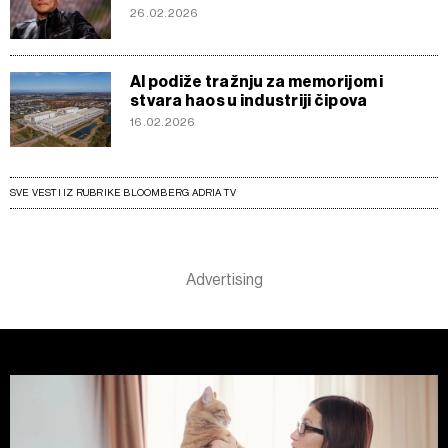
26.02.2026
AI podiže tražnju za memorijom i
stvara haos u industriji čipova
16.02.2026
SVE VESTI IZ RUBRIKE BLOOMBERG ADRIA TV