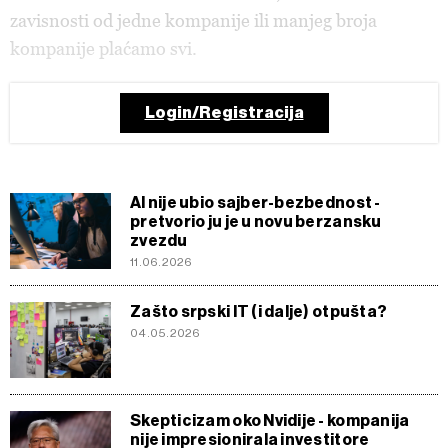
zavisnosti od jedne kompanije ili manjeg broja
kompanije plaćamo svi.
Login/Registracija
AI nije ubio sajber-bezbednost -
pretvorio ju je u novu berzansku
zvezdu
11.06.2026
Zašto srpski IT (i dalje) otpušta?
04.05.2026
Skepticizam oko Nvidije - kompanija
nije impresionirala investitore