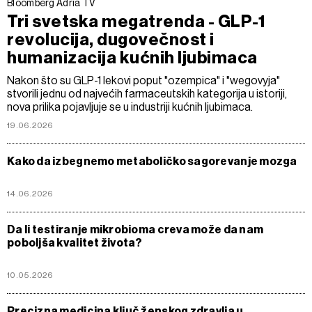
Bloomberg Adria TV
Tri svetska megatrenda - GLP-1
revolucija, dugovečnost i
humanizacija kućnih ljubimaca
Nakon što su GLP-1 lekovi poput "ozempica" i "wegovyja"
stvorili jednu od najvećih farmaceutskih kategorija u istoriji,
nova prilika pojavljuje se u industriji kućnih ljubimaca.
19.06.2026
Kako da izbegnemo metaboličko sagorevanje mozga
14.06.2026
Da li testiranje mikrobioma creva može da nam
poboljša kvalitet života?
10.05.2026
Precizna medicina ključ ženskog zdravlja u